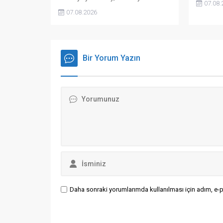
07.08.
yönetiminin 2. Dünya Savaşı’nın
vermesin
07.08.2026
sonuçlarını ve 1990'da imzalanan
'başarısı
2+4 Anlaşması’ndan doğan
olarak ni
uluslararası yükümlülüklerini bilinçli
bir şekilde unutturmaya çalıştığını
belirtti.
Bir Yorum Yazın
Daha sonraki yorumlarımda kullanılması için adım, e-p