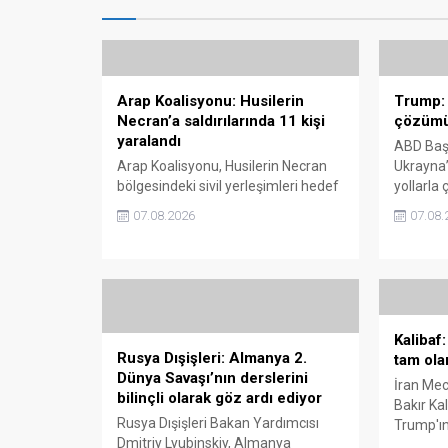
Arap Koalisyonu: Husilerin
Trump: 
Necran’a saldırılarında 11 kişi
çözümün
yaralandı
ABD Baş
Arap Koalisyonu, Husilerin Necran
Ukrayna’
bölgesindeki sivil yerleşimleri hedef
yollarla
aldığını ve saldırılarda 11 kişinin
çalışmal
07.08.2026
07.08.
yaralandığını bildirdi.
belirtirk
menzilli 
yaklaştı.
Kalibaf:
Rusya Dışişleri: Almanya 2.
tam olar
Dünya Savaşı’nın derslerini
İran Me
bilinçli olarak göz ardı ediyor
Bakır Ka
Rusya Dışişleri Bakan Yardımcısı
Trump'ın
Dmitriy Lyubinskiy, Almanya
bulunup