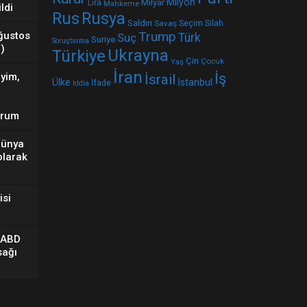
Milyar
Milyon
Lira
Mahkeme
ldi
Rus
Rusya
Saldırı
Seçim
Silah
Savaş
Trump
ğustos
Suç
Türk
Suriye
Soruşturma
)
Ukrayna
Türkiye
Çin
Çocuk
Yaş
İran
İş
yim,
İsrail
Ülke
İstanbul
İfade
İddia
orum
Dünya
 olarak
isi
 ABD
sağı