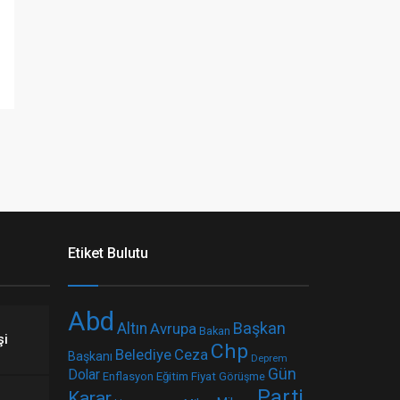
Etiket Bulutu
Abd
Başkan
Altın
Avrupa
Bakan
şi
Chp
Belediye
Ceza
Başkanı
Deprem
Gün
Dolar
Fiyat
Enflasyon
Eğitim
Görüşme
Parti
Karar