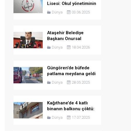
Lisesi: Okul yönetiminin
bilgisi olmaksızın asılan
Dünya
03.06.2025
görsel kaldırılmış olup,
inceleme devam
etmektedir
Ataşehir Belediye
Başkanı Onursal
Adıgüzel gözaltına
Dünya
18.04.2026
alındı
Güngören’de büfede
patlama meydana geldi
Dünya
28.05.2025
Kağıthane’de 4 katlı
binanın balkonu çöktü:
Bina tahliye edildi
Dünya
17.07.2025