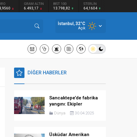
URO
GRAM ALTIN
BIST 100
STERLİN
4,9560
6.493,17
13.798,82
64,1604
İstanbul,
32
°C
Açık
DİĞER HABERLER
Sancaktepe’de fabrika
yangını: Ekipler
müdahale ediyor
Dünya
30.04.2025
Üsküdar Amerikan