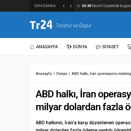
SON DAKİKA
00:48
Resmî Gazete’de bugün 
ANASAYFA
DÜNYA
SİYASET
Anasayfa
Dünya
ABD halkı, İran operasyonu nedeniy
ABD halkı, İran operas
milyar dolardan fazla 
ABD halkının, İran’a karşı düzenlenen operas
milyar dolardan fazla ödeme yaptığı öğrenild