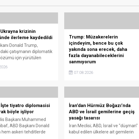
Ukrayna krizinin
Trump: Müzakerelerin
de ilerleme kaydedildi
içindeyim, bence bu çok
kanı Donald Trump,
yakında sona erecek, daha
daki çatışmanın diplomatik
fazla dayanabileceklerini
 çözümü için yürütülen
sanmıyorum
arda mesafe katedildiğini
2026
ABD Başkanı Donald Trump,
en, Kiev rejiminin uzun
07.08.2026
müzakerelerde aktif rol aldığını
füze talebine ise temkinli
belirterek, İran ile kısa süre içinde bi
anlaşmaya varılabileceğini söyledi.
 İşte tiyatro diplomasisi
İran’dan Hürmüz Boğazı’nda
ak böyle işliyor
ABD ve İsrail gemilerine geçiş
yasağı tasarısı
clis Başkanı Muhammed
libaf, ABD Başkanı Donald
İran Meclisi; ABD, İsrail ve "düşman"
 hem askeri tehditlerde
kabul edilen ülkelere ait gemilerin
 hem de müzakere mesajı
Hürmüz Boğazı'ndan geçişini