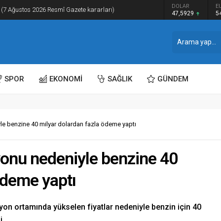
DOLAR
E
(7 Ağustos 2026 Resmî Gazete kararları)
47,5929
5
SPOR
EKONOMİ
SAĞLIK
GÜNDEM
le benzine 40 milyar dolardan fazla ödeme yaptı
yonu nedeniyle benzine 40
ödeme yaptı
yon ortamında yükselen fiyatlar nedeniyle benzin için 40
i.