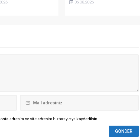
2026
06.08.2026
i eleştirerek, bu yaklaşımı
yasaklamayı öngören yasa
z bir tiyatro diplomasisi'
tasarısını gündemine aldı.
telendirdi.
osta adresim ve site adresim bu tarayıcıya kaydedilsin.