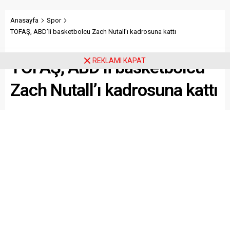
TOFAŞ, ABD’li basketbolcu
Zach Nutall’ı kadrosuna kattı
REKLAMI KAPAT
TOFAŞ Basketbol Takımı, Çin liginde forma giyen ABD’li
oyuncu Zach Nutall ile anlaşma sağladı.
Paylaş
Tweetle
Gönder
ABONE OL