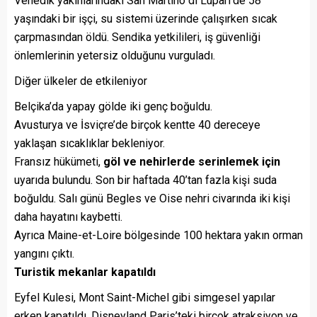
Venedik yakınlarındaki San Martino di Lupari’de 58
yaşındaki bir işçi, su sistemi üzerinde çalışırken sıcak
çarpmasından öldü. Sendika yetkilileri, iş güvenliği
önlemlerinin yetersiz olduğunu vurguladı.
Diğer ülkeler de etkileniyor
Belçika’da yapay gölde iki genç boğuldu.
Avusturya ve İsviçre’de birçok kentte 40 dereceye
yaklaşan sıcaklıklar bekleniyor.
Fransız hükümeti,
göl ve nehirlerde serinlemek için
uyarıda bulundu. Son bir haftada 40’tan fazla kişi suda
boğuldu. Salı günü Begles ve Oise nehri civarında iki kişi
daha hayatını kaybetti.
Ayrıca Maine-et-Loire bölgesinde 100 hektara yakın orman
yangını çıktı.
Turistik mekanlar kapatıldı
Eyfel Kulesi, Mont Saint-Michel gibi simgesel yapılar
erken kapatıldı. Disneyland Paris’teki birçok atraksiyon ve