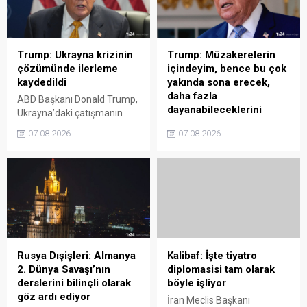
Trump: Ukrayna krizinin
Trump: Müzakerelerin
çözümünde ilerleme
içindeyim, bence bu çok
kaydedildi
yakında sona erecek,
daha fazla
ABD Başkanı Donald Trump,
dayanabileceklerini
Ukrayna’daki çatışmanın
sanmıyorum
diplomatik yollarla çözümü
07.08.2026
07.08.2026
için yürütülen çalışmalarda
ABD Başkanı Donald Trump,
mesafe katedildiğini
müzakerelerde aktif rol
belirtirken, Kiev rejiminin
aldığını belirterek, İran ile
uzun menzilli füze talebine
kısa süre içinde bir
ise temkinli yaklaştı.
anlaşmaya varılabileceğini
Kalibaf: İşte tiyatro
söyledi.
diplomasisi tam olarak
böyle işliyor
İran Meclis Başkanı
Rusya Dışişleri: Almanya
Muhammed Bakır Kalibaf,
2. Dünya Savaşı’nın
ABD Başkanı Donald
07.08.2026
derslerini bilinçli olarak
Trump'ın hem askeri
göz ardı ediyor
tehditlerde bulunup hem de