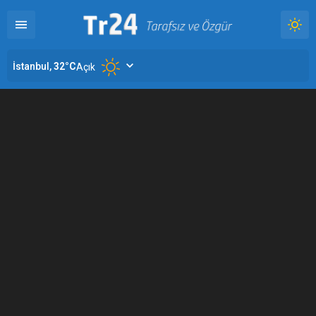
İstanbul,
32
°C
Açık