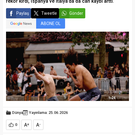
rekor kırdı, İspanya ve İtalya’da da can kaybı arttı.
Paylaş
Tweetle
Gönder
ABONE OL
Dünya
Yayınlama: 25.06.2026
A
A
0
+
-