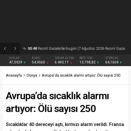
00:48
Resmî Gazete’de bugün (7 Ağustos 2026 Resmî Gazete kararları)
DOLAR
EURO
GRAM ALTIN
BIST 100
STERLİN
47,5929
54,9560
6.493,17
13.798,82
64,1604
Anasayfa
Dünya
Avrupa’da sıcaklık alarmı artıyor: Ölü sayısı 250
Avrupa’da sıcaklık alarmı
artıyor: Ölü sayısı 250
Sıcaklıklar 40 dereceyi aştı, kırmızı alarm verildi. Fransa