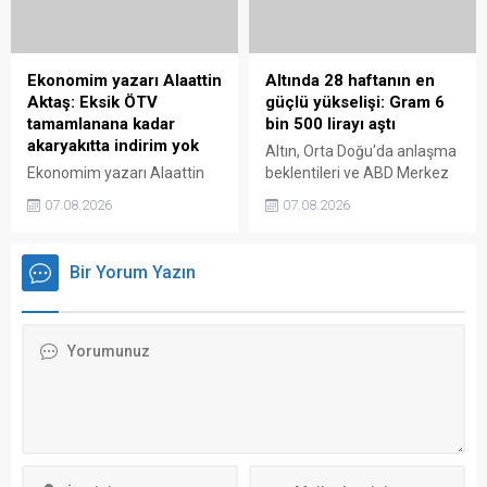
kartlarındaki toplam borç ise
klima siparişleri yüzde 171,
6,8 trilyon lirayı aştı.
vantilatör siparişleri yüzde
672, portatif soğutucu
siparişleri ise yüzde 644
Ekonomim yazarı Alaattin
Altında 28 haftanın en
yükseldi. İklimlendirme ...
Aktaş: Eksik ÖTV
güçlü yükselişi: Gram 6
tamamlanana kadar
bin 500 lirayı aştı
akaryakıtta indirim yok
Altın, Orta Doğu'da anlaşma
Ekonomim yazarı Alaattin
beklentileri ve ABD Merkez
Aktaş, Maliye'nin
Bankası'ndan (FED) faiz
07.08.2026
07.08.2026
akaryakıttaki eşel mobil
artışı ihtimalinin
uygulamasıyla vazgeçilen
gerilemesiyle son 28
ÖTV’yi yerine koymanın
haftanın en güçlü haftalık
Bir Yorum Yazın
derdinde olduğunu
yükselişine yöneldi. Ons altın
söyleyerek, "O yüzden de
haftalık yüzde 5 primle 4 bin
ÖTV yasadaki tutara
250 dolardan, gram altın ise
getirilene kadar indirimi
yüzde 5,5 ...
unutmak gerekiyor" dedi.
Savaşın ...