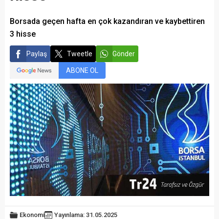
Borsada geçen hafta en çok kazandıran ve kaybettiren
3 hisse
Paylaş
Tweetle
Gönder
ABONE OL
Ekonomi
Yayınlama: 31.05.2025