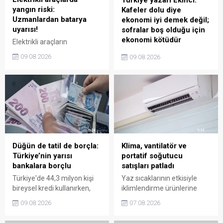
Türkiye yazarı Ekinci:
yangın riski:
Kafeler dolu diye
Uzmanlardan batarya
ekonomi iyi demek değil;
uyarısı!
sofralar boş olduğu için
ekonomi kötüdür
Elektrikli araçların
yaygınlaşmasıyla batarya
Türkiye gazetesi yazarı
09.08.2026
09.08.2026
güvenliği de gündeme
Ömer Ekinci, "ruj etkisi"
gelirken, uzmanlar
kavramını köşesine
elektronik arızaların ve
taşıyarak insanların
bataryadaki hasarların
ekonominin kötüleşmesi
yangınlara yol açabileceğine
nedeniyle büyük
dikkat çekti. Uzmanlar,
harcamalardan vazgeçtiğini,
düzenli bakımın önemine
küçük ve karşılanabilir
vurgu yaparken, araçta
lükslere yöneldiğini yazdı.
duman, alev veya ...
Ekinci, "Kafeler dolu diye
Düğün de tatil de borçla:
Klima, vantilatör ve
ekonomi iyi ...
Türkiye’nin yarısı
portatif soğutucu
bankalara borçlu
satışları patladı
Türkiye'de 44,3 milyon kişi
Yaz sıcaklarının etkisiyle
bireysel kredi kullanırken,
iklimlendirme ürünlerine
kişi başına ortalama borç
yönelik talep arttı.
09.08.2026
07.08.2026
155 bin liraya ulaştı. Tüketici
Trendyol’un haziran-
kredileri ve kredi
temmuz verilerine göre