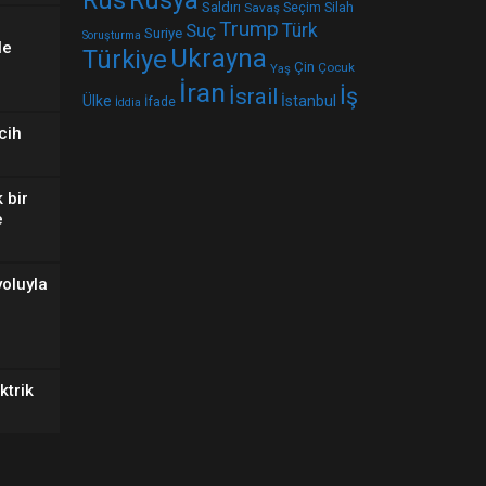
Saldırı
Seçim
Silah
Savaş
Trump
Suç
Türk
Suriye
Soruşturma
le
Ukrayna
Türkiye
Çin
Çocuk
Yaş
İran
İş
İsrail
Ülke
İstanbul
İfade
İddia
cih
 bir
e
oluyla
u
ktrik