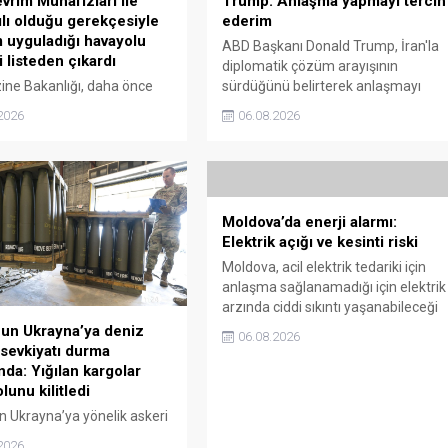
Trump: Anlaşma yapmayı tercih
vrim Muhafızları ile
ederim
ılı olduğu gerekçesiyle
m uyguladığı havayolu
ABD Başkanı Donald Trump, İran'la
i listeden çıkardı
diplomatik çözüm arayışının
sürdüğünü belirterek anlaşmayı
ne Bakanlığı, daha önce
tercih ettiğini söyledi.
rim Muhafızları Ordusu'nun
06.08.2026
2026
cü'ne destek verdiği
a yaptırım uyguladığı Irak
 Fly Baghdad hava yolu
 yaptırım listesinden çıkardı.
Moldova’da enerji alarmı:
Elektrik açığı ve kesinti riski
Moldova, acil elektrik tedariki için
anlaşma sağlanamadığı için elektrik
arzında ciddi sıkıntı yaşanabileceği
uyarısı yapıldı.
un Ukrayna’ya deniz
06.08.2026
 sevkiyatı durma
nda: Yığılan kargolar
lunu kilitledi
n Ukrayna’ya yönelik askeri
onu sürerken, NATO
2026