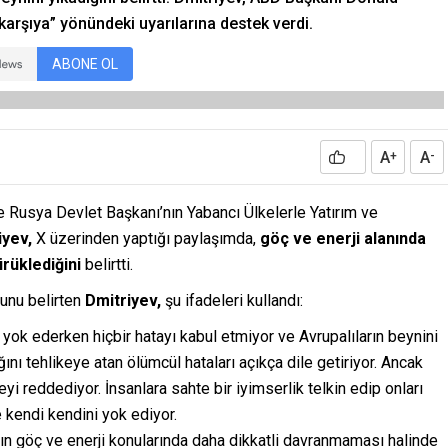
karşıya” yönündeki uyarılarına destek verdi.
ABONE OL
A
A
+
-
 Rusya Devlet Başkanı’nın Yabancı Ülkelerle Yatırım ve
iyev,
X üzerinden yaptığı paylaşımda,
göç ve enerji alanında
ürüklediğini
belirtti.
ğunu belirten
Dmitriyev,
şu ifadeleri kullandı:
i yok ederken hiçbir hatayı kabul etmiyor ve Avrupalıların beynini
nı tehlikeye atan ölümcül hataları açıkça dile getiriyor. Ancak
yi reddediyor. İnsanlara sahte bir iyimserlik telkin edip onları
 kendi kendini yok ediyor.
ın göç ve enerji konularında daha dikkatli davranmaması halinde