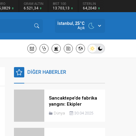
URO
GRAM ALTIN
BIST 100
STERLİN
5,0829
6.521,34
13.703,13
64,2043
İstanbul,
25
°C
Açık
DİĞER HABERLER
Sancaktepe’de fabrika
yangını: Ekipler
müdahale ediyor
Dünya
30.04.2025