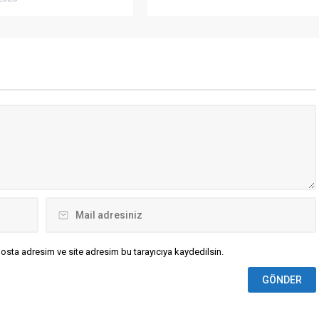
in Kiev'e deniz yoluyla
skeri sevkiyatların
se tamamen durduğu
osta adresim ve site adresim bu tarayıcıya kaydedilsin.