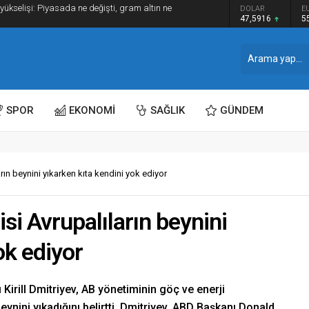
DOLAR
E
ndem Terörsüz Türkiye
47,5916
5
SPOR
EKONOMİ
SAĞLIK
GÜNDEM
rın beynini yıkarken kıta kendini yok ediyor
si Avrupalıların beynini
ok ediyor
irill Dmitriyev, AB yönetiminin göç ve enerji
beynini yıkadığını belirtti. Dmitriyev, ABD Başkanı Donald