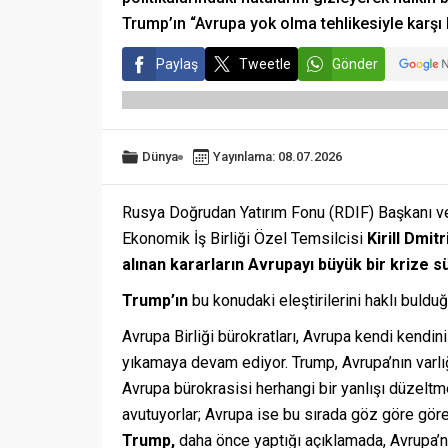
Trump’ın “Avrupa yok olma tehlikesiyle karşı 
Paylaş
Tweetle
Gönder
Dünya
Yayınlama: 08.07.2026
Rusya Doğrudan Yatırım Fonu (RDIF) Başkanı ve
Ekonomik İş Birliği Özel Temsilcisi
Kirill Dmitr
alınan kararların Avrupayı büyük bir krize s
Trump’ın
bu konudaki eleştirilerini haklı buldu
Avrupa Birliği bürokratları, Avrupa kendi kendin
yıkamaya devam ediyor. Trump, Avrupa’nın varlığı
Avrupa bürokrasisi herhangi bir yanlışı düzeltme
avutuyorlar; Avrupa ise bu sırada göz göre göre
Trump,
daha önce yaptığı açıklamada, Avrupa’n