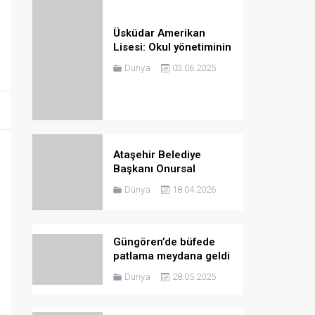
Üsküdar Amerikan
Lisesi: Okul yönetiminin
bilgisi olmaksızın asılan
Dünya
03.06.2025
görsel kaldırılmış olup,
inceleme devam
etmektedir
Ataşehir Belediye
Başkanı Onursal
Adıgüzel gözaltına
Dünya
18.04.2026
alındı
Güngören’de büfede
patlama meydana geldi
Dünya
28.05.2025