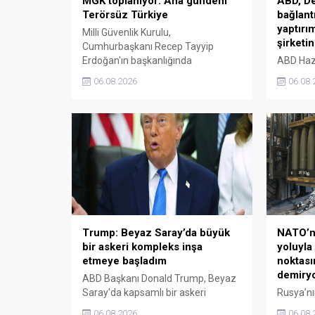
MGK toplanıyor: Ana gündem
ABD, De
Terörsüz Türkiye
bağlant
yaptırı
Milli Güvenlik Kurulu,
şirketin
Cumhurbaşkanı Recep Tayyip
Erdoğan'ın başkanlığında
ABD Hazi
Beştepe'de toplanacak. Toplantının
İran Dev
06.08.2026
06.08.
ana gündem maddesini Terörsüz
Kudüs Gü
Türkiye süreci oluşturacak.
iddiasıyl
merkezli
şirketini
Trump: Beyaz Saray’da büyük
NATO’n
bir askeri kompleks inşa
yoluyla
etmeye başladım
noktası
demiryo
ABD Başkanı Donald Trump, Beyaz
Saray'da kapsamlı bir askeri
Rusya’nı
kompleks inşa edildiğini açıkladı
operasy
06.08.2026
06.08.