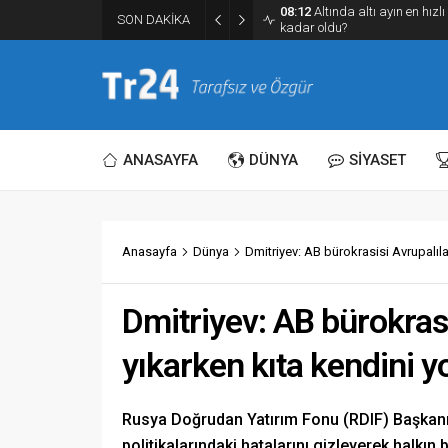
SON DAKİKA
07:36
MGK toplanıyor: Ana gü
ANASAYFA
DÜNYA
SİYASET
Anasayfa
Dünya
Dmitriyev: AB bürokrasisi Avrupalıla
Dmitriyev: AB bürokrasi
yıkarken kıta kendini y
Rusya Doğrudan Yatırım Fonu (RDIF) Başkanı K
politikalarındaki hatalarını gizleyerek halkın 