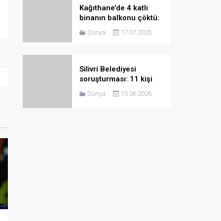
Kağıthane’de 4 katlı
binanın balkonu çöktü:
Bina tahliye edildi
Dünya
17.07.2025
Silivri Belediyesi
soruşturması: 11 kişi
hakkında tutuklama
Dünya
15.06.2026
talebi