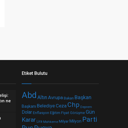
Etiket Bulutu
Abd
lişi:
Başkan
Altın
Avrupa
Bakan
tın ne
Chp
Belediye
Ceza
Başkanı
Deprem
Gün
Dolar
Fiyat
Enflasyon
Eğitim
Görüşme
m
Parti
Karar
Milyar
Milyon
Lira
Mahkeme
Rus
Rusya