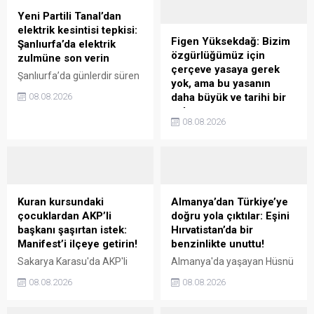
Yeni Partili Tanal’dan
elektrik kesintisi tepkisi:
Figen Yüksekdağ: Bizim
Şanlıurfa’da elektrik
özgürlüğümüz için
zulmüne son verin
çerçeve yasaya gerek
Şanlıurfa’da günlerdir süren
yok, ama bu yasanın
elektrik kesintileri TBMM
08.08.2026
daha büyük ve tarihi bir
Genel Kurulu’nda tartışma
anlamı var
konusu oldu. Yeni Parti
08.08.2026
Eski HDP Eş Genel Başkanı
Şanlıurfa Milletvekili
Figen Yüksekdağ, 10 yıldır
Mahmut Tanal’ın “Şanlıurfalı
kaldığı cezaevinden çerçeve
olmak suç mudur?”
yasa ve barış sürecine dair
sözlerine Meclis
değerlendirmelerde
Başkanvekili Pervin Buldan,
bulundu. Yüksekdağ, Meclis
Kuran kursundaki
Almanya’dan Türkiye’ye
“Şanlıurfalı ...
Adalet Komisyonu'ndan
çocuklardan AKP’li
doğru yola çıktılar: Eşini
henüz geçen yasa hakkında
başkanı şaşırtan istek:
Hırvatistan’da bir
merak edilen tahliye olasılığı
Manifest’i ilçeye getirin!
benzinlikte unuttu!
hakkında "Benim ...
Sakarya Karasu'da AKP'li
Almanya'da yaşayan Hüsnü
Belediye Başkanı İshak Sarı,
Şendiller, Türkiye'ye ziyaret
08.08.2026
08.08.2026
Kuran kursundaki çocukları
için çıktığı yolda
ziyaret etti. Çocuklar,
Hırvatistan'da mola