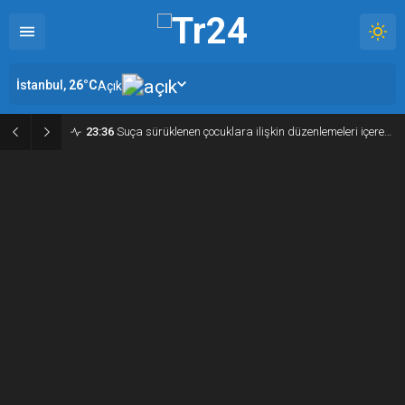
İstanbul,
26
°C
Açık
23:12
İsmail Köybaşı: “Maçtan sonra konuşma yapmak isterdim ama öyle bir şansımız olmadı”