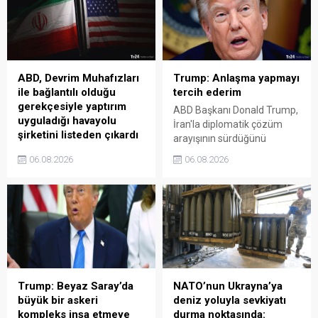
Trump: Anlaşma yapmayı
ABD, Devrim Muhafızları
tercih ederim
ile bağlantılı olduğu
gerekçesiyle yaptırım
ABD Başkanı Donald Trump,
uyguladığı havayolu
İran'la diplomatik çözüm
şirketini listeden çıkardı
arayışının sürdüğünü
belirterek anlaşmayı tercih
ABD Hazine Bakanlığı, daha
06.08.2026
06.08.2026
ettiğini söyledi.
önce İran Devrim
Muhafızları Ordusu'nun
Kudüs Gücü'ne destek
verdiği iddiasıyla yaptırım
uyguladığı Irak merkezli Fly
Baghdad hava yolu şirketini
yaptırım listesinden çıkardı.
Trump: Beyaz Saray’da
NATO’nun Ukrayna’ya
büyük bir askeri
deniz yoluyla sevkiyatı
kompleks inşa etmeye
durma noktasında: