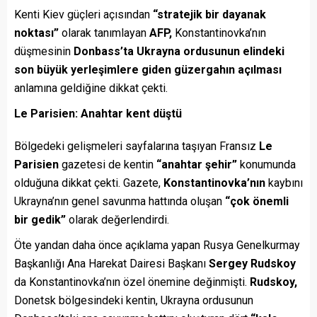
Kenti Kiev güçleri açısından
“stratejik bir dayanak
noktası”
olarak tanımlayan
AFP,
Konstantinovka’nın
düşmesinin
Donbass’ta Ukrayna ordusunun elindeki
son büyük yerleşimlere giden güzergahın açılması
anlamına geldiğine dikkat çekti.
Le Parisien: Anahtar kent düştü
Bölgedeki gelişmeleri sayfalarına taşıyan Fransız
Le
Parisien
gazetesi de kentin
“anahtar şehir”
konumunda
olduğuna dikkat çekti. Gazete,
Konstantinovka’nın
kaybını
Ukrayna’nın genel savunma hattında oluşan
“çok önemli
bir gedik”
olarak değerlendirdi.
Öte yandan daha önce açıklama yapan Rusya Genelkurmay
Başkanlığı Ana Harekat Dairesi Başkanı
Sergey Rudskoy
da Konstantinovka’nın özel önemine değinmişti.
Rudskoy,
Donetsk bölgesindeki kentin, Ukrayna ordusunun