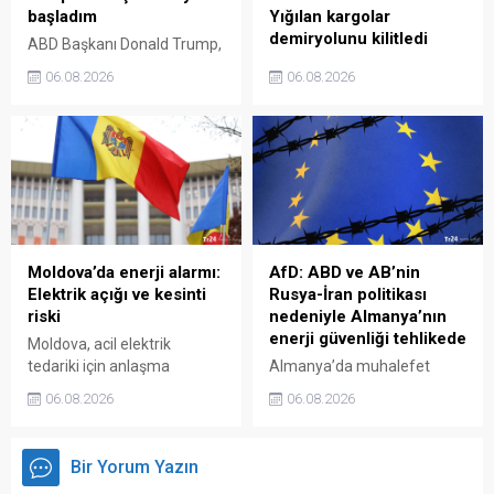
başladım
Yığılan kargolar
demiryolunu kilitledi
ABD Başkanı Donald Trump,
Beyaz Saray'da kapsamlı bir
Rusya’nın Ukrayna’ya
06.08.2026
06.08.2026
askeri kompleks inşa
yönelik askeri operasyonu
edildiğini açıkladı
sürerken, NATO ülkelerinin
Kiev'e deniz yoluyla yaptığı
askeri sevkiyatların
neredeyse tamamen
durduğu bildirildi.
Moldova’da enerji alarmı:
AfD: ABD ve AB’nin
Elektrik açığı ve kesinti
Rusya-İran politikası
riski
nedeniyle Almanya’nın
enerji güvenliği tehlikede
Moldova, acil elektrik
tedariki için anlaşma
Almanya’da muhalefet
sağlanamadığı için elektrik
partisi AfD Eş Genel Başkanı
06.08.2026
06.08.2026
arzında ciddi sıkıntı
Tino Chrupalla, ABD ve
yaşanabileceği uyarısı
AB’nin Rusya ve İran’a karşı
yapıldı.
izlediği çatışmacı çizginin
Bir Yorum Yazın
Avrupa’yı ucuz enerjiden