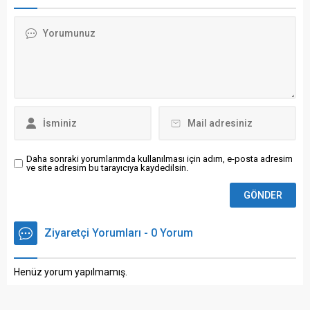
mahrum bıraktığını, bu
durumun da kıta genelinde
arz açığı ve fiyat artışlarına
yol açtığını belirtti.
Daha sonraki yorumlarımda kullanılması için adım, e-posta adresim
ve site adresim bu tarayıcıya kaydedilsin.
Ziyaretçi Yorumları - 0 Yorum
Henüz yorum yapılmamış.