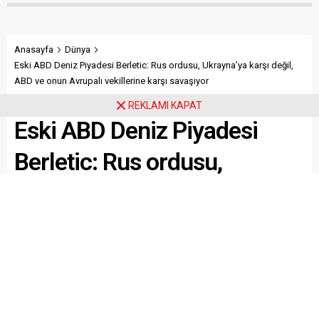
Anasayfa
Dünya
Eski ABD Deniz Piyadesi Berletic: Rus ordusu, Ukrayna’ya karşı değil,
ABD ve onun Avrupalı vekillerine karşı savaşıyor
REKLAMI KAPAT
Eski ABD Deniz Piyadesi
Berletic: Rus ordusu,
Ukrayna’ya karşı değil, ABD
ve onun Avrupalı vekillerine
karşı savaşıyor
Kıdemli jeopolitik analist ve eski deniz piyadesi Berletic,
Rus ordusunun Ukrayna üzerinden ABD ve Avrupalı