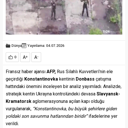
Dünya
Yayınlama: 04.07.2026
A
A
0
+
-
Fransız haber ajansı
AFP,
Rus Silahlı Kuvvetleri’nin ele
geçirdiği
Konstantinovka
kentinin
Donbass
çatışma
hattındaki önemini inceleyen bir analiz yayımladı. Analizde,
stratejik kentin Ukrayna kontrolündeki devasa
Slavyansk-
Kramatorsk
aglomerasyonuna açılan kapı olduğu
vurgulanarak,
“Konstantinovka, bu büyük şehirlere giden
yoldaki son savunma hatlarından biridir”
ifadelerine yer
verildi.