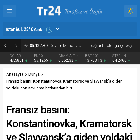
İstanbul,
25
°C
Açık
03:36
Trump: Anlaşma yapmayı tercih ederim
DOLAR
EURO
GRAM ALTIN
BIST 100
STERLİN
47,5851
55,1265
6.552,32
13.703,13
64,2466
Anasayfa
Dünya
Fransız basını: Konstantinovka, Kramatorsk ve Slavyansk’a giden
yoldaki son savunma hatlarından biri
Fransız basını:
Konstantinovka, Kramatorsk
ve Slavyansk’a giden yoldaki