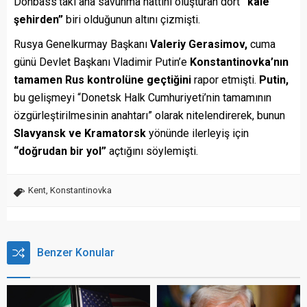
Donbass’taki ana savunma hattını oluşturan dört
“kale
şehirden”
biri olduğunun altını çizmişti.
Rusya Genelkurmay Başkanı
Valeriy Gerasimov,
cuma
günü Devlet Başkanı Vladimir Putin’e
Konstantinovka’nın
tamamen Rus kontrolüne geçtiğini
rapor etmişti.
Putin,
bu gelişmeyi “Donetsk Halk Cumhuriyeti’nin tamamının
özgürleştirilmesinin anahtarı” olarak nitelendirerek, bunun
Slavyansk ve Kramatorsk
yönünde ilerleyiş için
“doğrudan bir yol”
açtığını söylemişti.
Kent
,
Konstantinovka
Benzer Konular