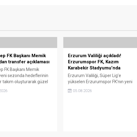
tep FK Başkanı Memik
Erzurum Valiliği açıkladı!
dan transfer açıklaması
Erzurumspor FK, Kazım
Karabekir Stadyumu’nda
ep FK Başkanı Memik
yeni sezonda hedeflerinin
Erzurum Valiliği, Süper Lig’e
bir takım oluşturarak güzel
yükselen Erzurumspor FK’nın yeni
letmek olduğunu belirtti.
sezonda maçlarını Kazım Karabekir
2026
05.08.2026
 çalışmalarının da devam
Stadyumu’nda tam kapasiteyle
açıklayan Yılmaz,
oynayabileceğini açıkladı.
nde yerli kaleci ve forvet
 söyledi.