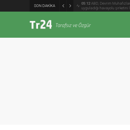
05:12
ABD, Devrim Muhafızları 
SON DAKİKA
uyguladığı havayolu şirketini 