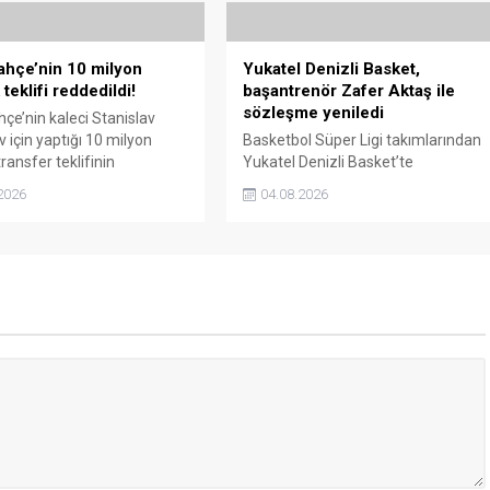
hçe’nin 10 milyon
Yukatel Denizli Basket,
teklifi reddedildi!
başantrenör Zafer Aktaş ile
sözleşme yeniledi
çe’nin kaleci Stanislav
 için yaptığı 10 milyon
Basketbol Süper Ligi takımlarından
ransfer teklifinin
Yukatel Denizli Basket’te
r tarafından reddedildiği
başantrenör Zafer Aktaş ile
2026
04.08.2026
di.
sözleşme yeniledi.