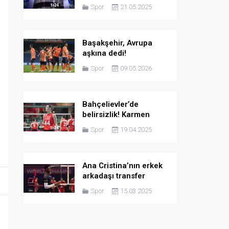
kararı! Göreve devam
Spor
21.05.2025
etmeyecek
Başakşehir, Avrupa
aşkına dedi!
Samsunspor’a 3 attı
Spor
09.05.2026
Bahçelievler’de
belirsizlik! Karmen
Aksoy’un gelecek
Spor
19.04.2025
sezonki adresi değişti
Ana Cristina’nın erkek
arkadaşı transfer
rotasını Türkiye olarak
Spor
15.03.2025
belirledi!