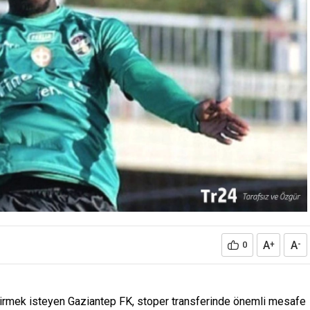
A
A
0
+
-
irmek isteyen Gaziantep FK, stoper transferinde önemli mesafe