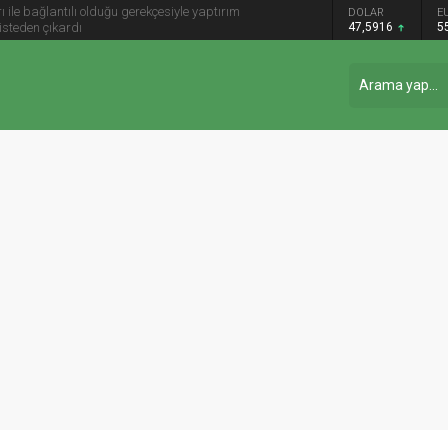
ile bağlantılı olduğu gerekçesiyle yaptırım
DOLAR
E
listeden çıkardı
47,5916
5