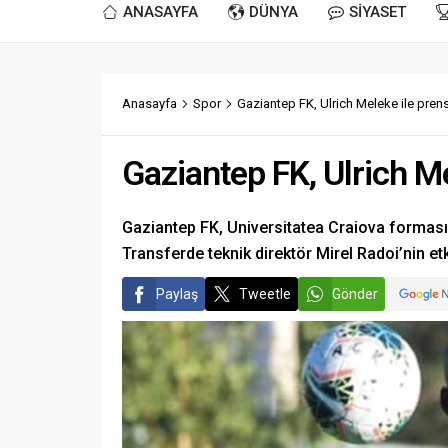
ANASAYFA
DÜNYA
SİYASET
Anasayfa
Spor
Gaziantep FK, Ulrich Meleke ile prens
Gaziantep FK, Ulrich Me
Gaziantep FK, Universitatea Craiova forması 
Transferde teknik direktör Mirel Radoi’nin etk
Paylaş
Tweetle
Gönder