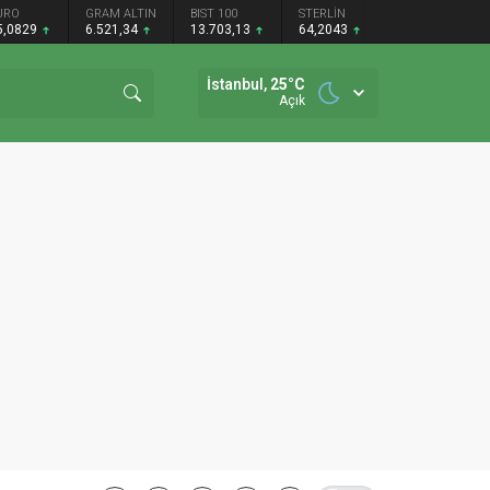
URO
GRAM ALTIN
BIST 100
STERLİN
5,0829
6.521,34
13.703,13
64,2043
İstanbul,
25
°C
Açık