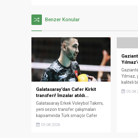
Benzer Konular
Gazian
Yılmaz’
Gaziant
Yılmaz, 
kaliteli 
futbol iz
Galatasaray’dan Cafer Kirkit
05.08.
Transfer
transferi! İmzalar atıldı…
ettiğini 
Galatasaray Erkek Voleybol Takımı,
hedefleri
yeni sezon transfer çalışmaları
olduğunu
kapsamında Türk smaçör Cafer
Kirkit ile 1 yıllık sözleşme imzaladı.
05.08.2026