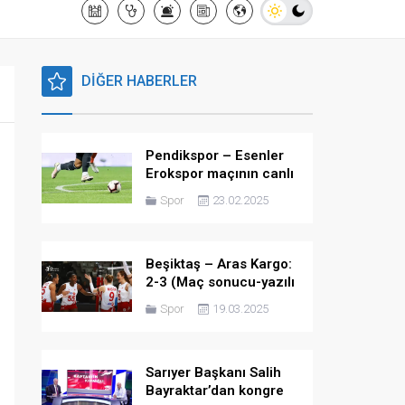
DİĞER HABERLER
Pendikspor – Esenler
Erokspor maçının canlı
yayın bilgisi ve maç linki
Spor
23.02.2025
Beşiktaş – Aras Kargo:
2-3 (Maç sonucu-yazılı
özet)
Spor
19.03.2025
Sarıyer Başkanı Salih
Bayraktar’dan kongre