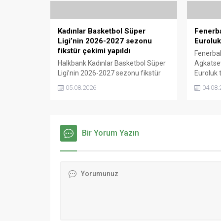
Kadınlar Basketbol Süper
Fenerba
Ligi’nin 2026-2027 sezonu
Euroluk 
fikstür çekimi yapıldı
Fenerbah
Halkbank Kadınlar Basketbol Süper
Agkatsev
Ligi’nin 2026-2027 sezonu fikstür
Euroluk t
çekimi gerçekleştirildi.
Krasnoda
05.08.2026
04.08.
iddia edil
Bir Yorum Yazın