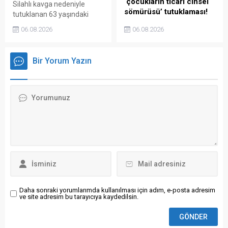
‘çocukların ticari cinsel
Silahlı kavga nedeniyle
sömürüsü’ tutuklaması!
tutuklanan 63 yaşındaki
Şeyhmus Ateş, Diyarbakır
Telefonunda kız
06.08.2026
06.08.2026
26. Asliye Ceza
çocuklarının ticari cinsel
Mahkemesi'nde görülen
sömürüsü hakkında
duruşması sırasında
yazışmalar ve görseller
Bir Yorum Yazın
fenalaşarak yere
tespit edilen ve dün yeniden
düşmesinin ardından
gözaltına alınan Koray Beşli
cezaevine geri gönderildi. 7
tutuklandı. Güncellenecek... (
çocuk babası Ateş,
ALINTI )
cezaevinde yeniden
rahatsızlanması ...
Daha sonraki yorumlarımda kullanılması için adım, e-posta adresim
ve site adresim bu tarayıcıya kaydedilsin.