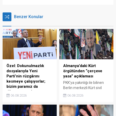
Benzer Konular
Özel: Dokunulmazlık
Almanya’daki Kürt
dosyalarıyla Yeni
örgütünden “çerçeve
Parti’nin rüzgârını
yasa” açıklaması
kesmeye çalışıyorlar;
PKK'ya yakınlığı ile bilinen
bizim paramız da
Berlin merkezli Kürt sivil
düşmanımız da az
toplum kuruluşu (STK)
06.08.2026
06.08.2026
Yeni Parti lideri Özgür Özel,
Civaka Azad, TBMM'ye
Yeni Parti'nin maddi durumu
sunulan "Milli Dayanışma ve
hakkında "Bağış
Toplumsal Bütünleşmenin
kampanyası açtık, bir
Güçlendirilmesine Dair