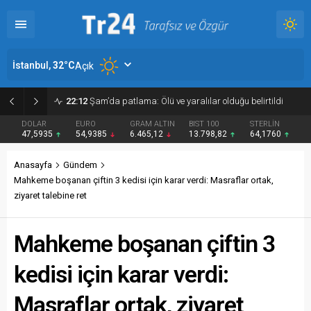
İstanbul,
32
°C
Açık
22:12
Şam’da patlama: Ölü ve yaralılar olduğu belirtildi
DOLAR
EURO
GRAM ALTIN
BIST 100
STERLİN
47,5935
54,9385
6.465,12
13.798,82
64,1760
Anasayfa
Gündem
Mahkeme boşanan çiftin 3 kedisi için karar verdi: Masraflar ortak,
ziyaret talebine ret
Mahkeme boşanan çiftin 3
kedisi için karar verdi:
Masraflar ortak, ziyaret