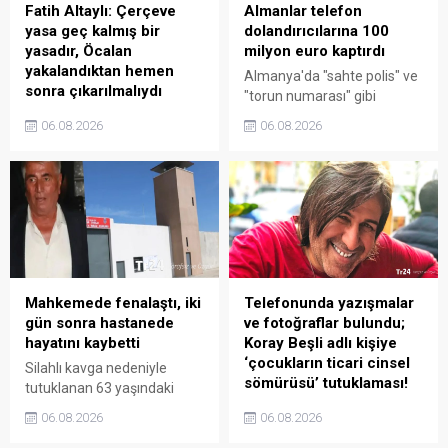
parası az, imkânları az ama
Fatih Altaylı: Çerçeve
Almanlar telefon
düşmanı da az. " diye ...
yasa geç kalmış bir
dolandırıcılarına 100
yasadır, Öcalan
milyon euro kaptırdı
yakalandıktan hemen
Almanya'da "sahte polis" ve
sonra çıkarılmalıydı
"torun numarası" gibi
Gazeteci Fatih Altaylı,
telefon dolandırıcılığı
06.08.2026
06.08.2026
Meclis'e sunulan çerçeve
yöntemleri ile insanlar bir
yasaya ilişkin görüşlerini
yılda toplam 100 milyon
paylaştığı bugünkü
euroya yakın para kaybetti
yazısında, "Geç kalmış bir
yasadır. Bu yasa, bundan 25,
hadi bilemediniz 20 yıl önce
çıkmalıydı. Öcalan yakalanıp
Türkiye’ye teslim edildikten
hemen sonra ...
Mahkemede fenalaştı, iki
Telefonunda yazışmalar
gün sonra hastanede
ve fotoğraflar bulundu;
hayatını kaybetti
Koray Beşli adlı kişiye
‘çocukların ticari cinsel
Silahlı kavga nedeniyle
sömürüsü’ tutuklaması!
tutuklanan 63 yaşındaki
Şeyhmus Ateş, Diyarbakır
Telefonunda kız
06.08.2026
06.08.2026
26. Asliye Ceza
çocuklarının ticari cinsel