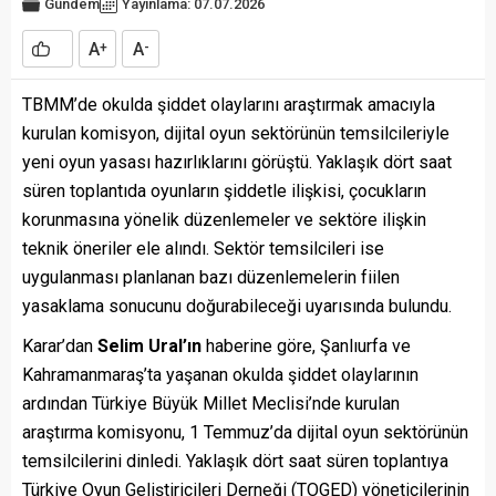
Gündem
Yayınlama: 07.07.2026
A
A
+
-
TBMM’de okulda şiddet olaylarını araştırmak amacıyla
kurulan komisyon, dijital oyun sektörünün temsilcileriyle
yeni oyun yasası hazırlıklarını görüştü. Yaklaşık dört saat
süren toplantıda oyunların şiddetle ilişkisi, çocukların
korunmasına yönelik düzenlemeler ve sektöre ilişkin
teknik öneriler ele alındı. Sektör temsilcileri ise
uygulanması planlanan bazı düzenlemelerin fiilen
yasaklama sonucunu doğurabileceği uyarısında bulundu.
Karar’dan
Selim Ural’ın
haberine göre, Şanlıurfa ve
Kahramanmaraş’ta yaşanan okulda şiddet olaylarının
ardından Türkiye Büyük Millet Meclisi’nde kurulan
araştırma komisyonu, 1 Temmuz’da dijital oyun sektörünün
temsilcilerini dinledi. Yaklaşık dört saat süren toplantıya
Türkiye Oyun Geliştiricileri Derneği (TOGED) yöneticilerinin