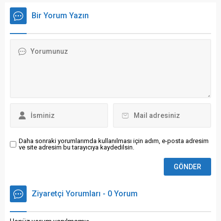
Mahkemesi'nde görülen
sömürüsü hakkında
duruşması sırasında
yazışmalar ve görseller
Bir Yorum Yazın
fenalaşarak yere
tespit edilen ve dün yeniden
düşmesinin ardından
gözaltına alınan Koray Beşli
cezaevine geri gönderildi. 7
tutuklandı. Güncellenecek... (
çocuk babası Ateş,
ALINTI )
cezaevinde yeniden
rahatsızlanması ...
Daha sonraki yorumlarımda kullanılması için adım, e-posta adresim
ve site adresim bu tarayıcıya kaydedilsin.
Ziyaretçi Yorumları - 0 Yorum