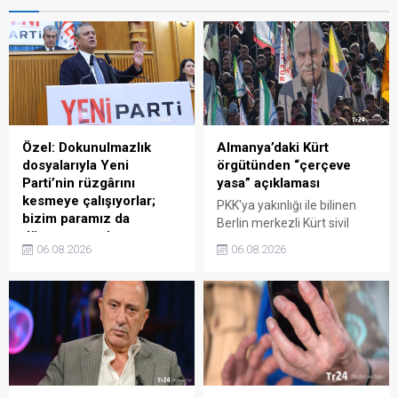
Özel: Dokunulmazlık
Almanya’daki Kürt
dosyalarıyla Yeni
örgütünden “çerçeve
Parti’nin rüzgârını
yasa” açıklaması
kesmeye çalışıyorlar;
PKK'ya yakınlığı ile bilinen
bizim paramız da
Berlin merkezli Kürt sivil
düşmanımız da az
toplum kuruluşu (STK)
06.08.2026
06.08.2026
Yeni Parti lideri Özgür Özel,
Civaka Azad, TBMM'ye
Yeni Parti'nin maddi durumu
sunulan "Milli Dayanışma ve
hakkında "Bağış
Toplumsal Bütünleşmenin
kampanyası açtık, bir
Güçlendirilmesine Dair
haftada 131 bin küsur
Kanun Teklifi" ile ilgili bir
vatandaş 283 milyon küsur
açıklama yayınladı.
lira bağışlamış, bunu
Açıklamada, yeni çözüm ...
önemsiyoruz.Yeni Parti’nin