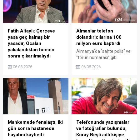
haftada 131 bin küsur
Kanun Teklifi" ile ilgili bir
vatandaş 283 milyon küsur
açıklama yayınladı.
lira bağışlamış, bunu
Açıklamada, yeni çözüm ...
önemsiyoruz.Yeni Parti’nin
parası az, imkânları az ama
Fatih Altaylı: Çerçeve
Almanlar telefon
düşmanı da az. " diye ...
yasa geç kalmış bir
dolandırıcılarına 100
yasadır, Öcalan
milyon euro kaptırdı
yakalandıktan hemen
Almanya'da "sahte polis" ve
sonra çıkarılmalıydı
"torun numarası" gibi
Gazeteci Fatih Altaylı,
telefon dolandırıcılığı
06.08.2026
06.08.2026
Meclis'e sunulan çerçeve
yöntemleri ile insanlar bir
yasaya ilişkin görüşlerini
yılda toplam 100 milyon
paylaştığı bugünkü
euroya yakın para kaybetti
yazısında, "Geç kalmış bir
yasadır. Bu yasa, bundan 25,
hadi bilemediniz 20 yıl önce
çıkmalıydı. Öcalan yakalanıp
Türkiye’ye teslim edildikten
hemen sonra ...
Mahkemede fenalaştı, iki
Telefonunda yazışmalar
gün sonra hastanede
ve fotoğraflar bulundu;
hayatını kaybetti
Koray Beşli adlı kişiye