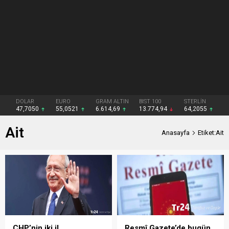
DOLAR
EURO
GRAM ALTIN
BIST 100
STERLİN
47,7050
55,0521
6.614,69
13.774,94
64,2055
Ait
Anasayfa
Etiket:Ait
CHP’nin iki il
Resmî Gazete’de bugün