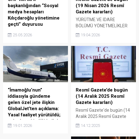
başkanlığından “Sosyal
(19 Nisan 2026 Resmî
medya hesapları
Gazete kararları)
Kılıçdaroğlu yönetimine
YÜRÜTME VE İDARE
geçti” duyurusu
BÖLÜMÜ YÖNETMELİKLER
CHP Afyonkarahisar ve
–– Aydın Adnan Menderes
25.05.2026
19.04.2026
Aydın il başkanlıkları,
Üniversitesi Su Kaynakları
kendilerine ait Facebook
Geliştirme, Araştırma ve
hesaplarının kontrolünün
Uygulama Merkezi
mutlak butlan kararıyla
Yönetmeliği–– Harran
"tedbiren" göreve getirilen
Üniversitesi Lisansüstü
eski genel başkan Kemal
Eğitim ve Öğretim
Kılıçdaroğlu yönetimindeki
Yönetmeliği TEBLİĞLER ––
Genel Merkez'e geçtiğini
2026 Yılı Mart Ayına Ait ...
duyurdu. İl Başkanlıkları ...
“İmamoğlu’nun”
Resmî Gazete’de bugün
iddiasıyla gündeme
(14 Aralık 2025 Resmî
gelen özel jete ilişkin
Gazete kararları)
GlobalJet’ten açıklama:
Resmî Gazete'de bugün (14
Yasal faaliyet yürütüldü;
Aralık 2025 Resmî Gazete
yolcuların kimliği kolluk
kararları)
19.01.2026
14.12.2025
kuvvetleri yetkisinde
"İmamoğlu'nun" iddiasıyla