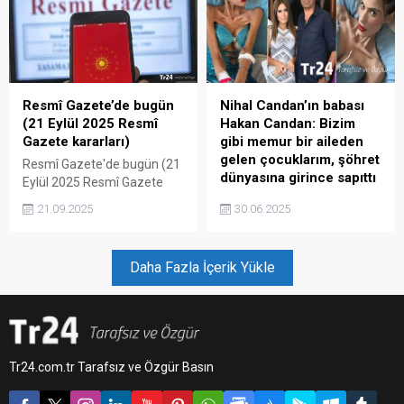
Müdürü Laurence des
Cars'ın, güvenlik önlemleri
konusunda Senato Kültür
Komitesi’nde sorgulanacağı
belirtildi.
Resmî Gazete’de bugün
Nihal Candan’ın babası
(21 Eylül 2025 Resmî
Hakan Candan: Bizim
Gazete kararları)
gibi memur bir aileden
gelen çocuklarım, şöhret
Resmî Gazete'de bugün (21
dünyasına girince sapıttı
Eylül 2025 Resmî Gazete
kararları)
Nihal Candan'ın babası
21.09.2025
30.06.2025
Hakan Candan: Bizim gibi
memur bir aileden gelen
çocuklarım, şöhret
Daha Fazla İçerik Yükle
dünyasına girince sapıttı
Tr24.com.tr Tarafsız ve Özgür Basın