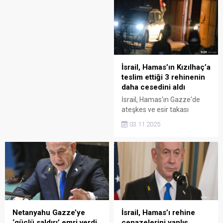
gündeme gelen özel jete
ilişkin GlobalJet'ten
açıklama: Yasal faaliyet
yürütüldü; yolcuların kimliği
kolluk kuvvetleri yetkisinde
İsrail, Hamas’ın Kızılhaç’a
teslim ettiği 3 rehinenin
daha cesedini aldı
İsrail, Hamas'ın Gazze'de
ateşkes ve esir takası
anlaşması kapsamında
03.11.2025
Uluslararası Kızılhaç Örgütü
(ICRC) ekiplerine verdiği 3
İsrailli esirin cesedinin teslim
alındığını duyurdu.
Netanyahu Gazze’ye
İsrail, Hamas’ı rehine
‘güçlü saldırı’ emri verdi
cenazelerini yanlış