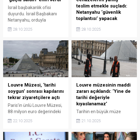
teslim etmekle suçladı:
İsrail başbakanlık ofisi
Netanyahu ‘güvenlik
duyurdu. İsrail Başbakanı
toplantısı’ yapacak
Netanyahu, orduyla
istişarelerin ardından
İsrail, Hamas’ın Gazze’den
28.10.2025
28.10.2025
Gazze'ye 'güçlü saldırılar'
teslim ettiği bir cenazenin,
için emir verdi.
daha önce bulunmuş bir
esire ait olduğunu iddia
ederek ateşkesi ihlal
etmekle suçladı. İsrail
Başbakanı Netanyahu,
gelişmeler üzerine güvenlik
yetkilileriyle acil toplantı
yapacak.
Louvre Müzesi, ‘tarihi
Louvre müzesinin maddi
soygun’ sonrası kapılarını
zararı açıklandı: ‘Yine de
tekrar ziyaretçilere açtı
tarihi değeriyle
kıyaslanamaz’
Paris’in ünlü Louvre Müzesi,
88 milyon euro değerindeki
Tarihin en büyük müze
kraliyet mücevherlerinin
soygunlarından biri olan
22.10.2025
21.10.2025
çalındığı soygunun ardından
Louvre Müzesi soygununun
kapılarını yeniden
maddi zararının 88 milyon
ziyaretçilere açtı. Müze
euro olduğu açıklandı.