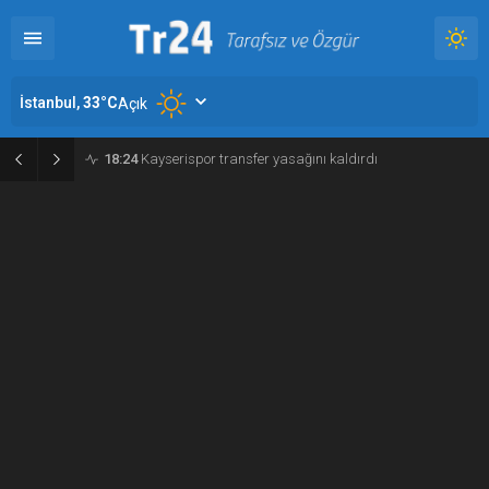
İstanbul,
33
°C
Açık
18:24
Kayserispor transfer yasağını kaldırdı