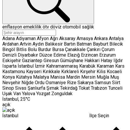
enflasyon
emeklilik
ötv
döviz
otomobil
sağlık
Adana
Adıyaman
Afyon
Ağrı
Aksaray
Amasya
Ankara
Antalya
Ardahan
Artvin
Aydın
Balıkesir
Bartın
Batman
Bayburt
Bilecik
Bingöl
Bitlis
Bolu
Burdur
Bursa
Çanakkale
Çankırı
Çorum
Denizli
Diyarbakır
Düzce
Edirne
Elazığ
Erzincan
Erzurum
Eskişehir
Gaziantep
Giresun
Gümüşhane
Hakkari
Hatay
Iğdır
Isparta
İstanbul
İzmir
Kahramanmaraş
Karabük
Karaman
Kars
Kastamonu
Kayseri
Kırıkkale
Kırklareli
Kırşehir
Kilis
Kocaeli
Konya
Kütahya
Malatya
Manisa
Mardin
Mersin
Muğla
Muş
Nevşehir
Niğde
Ordu
Osmaniye
Rize
Sakarya
Samsun
Siirt
Sinop
Sivas
Şanlıurfa
Şırnak
Tekirdağ
Tokat
Trabzon
Tunceli
Uşak
Van
Yalova
Yozgat
Zonguldak
İstanbul,
25
°C
açık
İstanbul
İlçe Seçin