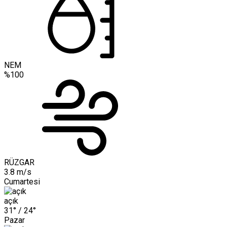
NEM
%100
RÜZGAR
3.8 m/s
Cumartesi
açık
31° /
24°
Pazar