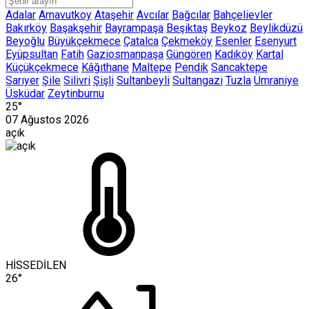
Adalar
Arnavutkoy
Ataşehir
Avcılar
Bağcılar
Bahçelievler
Bakırköy
Başakşehir
Bayrampaşa
Beşiktaş
Beykoz
Beylikdüzü
Beyoğlu
Büyükçekmece
Çatalca
Çekmeköy
Esenler
Esenyurt
Eyüpsultan
Fatih
Gaziosmanpaşa
Güngören
Kadıköy
Kartal
Küçükçekmece
Kâğıthane
Maltepe
Pendik
Sancaktepe
Sarıyer
Şile
Silivri
Şişli
Sultanbeyli
Sultangazi
Tuzla
Ümraniye
Üsküdar
Zeytinburnu
25°
07 Ağustos 2026
açık
HİSSEDİLEN
26°