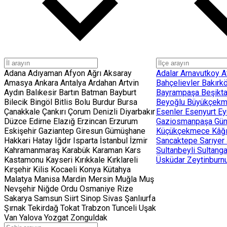
Adana
Adıyaman
Afyon
Ağrı
Aksaray
Adalar
Arnavutkoy
A
Amasya
Ankara
Antalya
Ardahan
Artvin
Bahçelievler
Bakırk
Aydın
Balıkesir
Bartın
Batman
Bayburt
Bayrampaşa
Beşikt
Bilecik
Bingöl
Bitlis
Bolu
Burdur
Bursa
Beyoğlu
Büyükçek
Çanakkale
Çankırı
Çorum
Denizli
Diyarbakır
Esenler
Esenyurt
Ey
Düzce
Edirne
Elazığ
Erzincan
Erzurum
Gaziosmanpaşa
Gü
Eskişehir
Gaziantep
Giresun
Gümüşhane
Küçükçekmece
Kâğ
Hakkari
Hatay
Iğdır
Isparta
İstanbul
İzmir
Sancaktepe
Sarıyer
Kahramanmaraş
Karabük
Karaman
Kars
Sultanbeyli
Sultang
Kastamonu
Kayseri
Kırıkkale
Kırklareli
Üsküdar
Zeytinburn
Kırşehir
Kilis
Kocaeli
Konya
Kütahya
Malatya
Manisa
Mardin
Mersin
Muğla
Muş
Nevşehir
Niğde
Ordu
Osmaniye
Rize
Sakarya
Samsun
Siirt
Sinop
Sivas
Şanlıurfa
Şırnak
Tekirdağ
Tokat
Trabzon
Tunceli
Uşak
Van
Yalova
Yozgat
Zonguldak