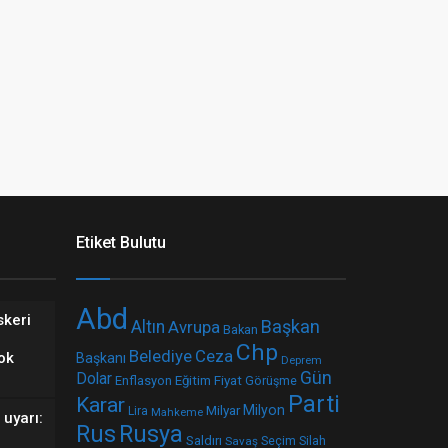
Etiket Bulutu
Abd
skeri
Başkan
Altın
Avrupa
Bakan
Chp
Belediye
Ceza
ok
Başkanı
Deprem
Gün
Dolar
Fiyat
Enflasyon
Eğitim
Görüşme
Parti
Karar
Milyar
Milyon
Lira
Mahkeme
uyarı:
Rus
Rusya
Saldırı
Seçim
Silah
Savaş