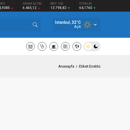
URO
GRAM ALTIN
BIST 100
STERLİN
4,9385
6.465,12
13.798,82
64,1760
İstanbul,
32
°C
Açık
Anasayfa
Etiket:Enstitü