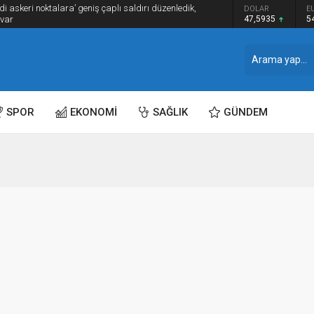
i askeri noktalara’ geniş çaplı saldırı düzenledik,
DOLAR
E
 var
47,5935
5
SPOR
EKONOMİ
SAĞLIK
GÜNDEM