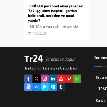
TÜBİTAK personel alımı yapacak:
737 işçi alımı başvuru şartları
belirlendi, nereden ve nasıl
yapılır?
TÜBİTAK, ülkenin bilim ve teknoloji
ekosistemine katkı sağlamak
17.02.2025
maksadıyla 737 yeni işçi alımı
yapacağını duyurdu. Araştırma-
geliştirme (AR-GE), teknik ve destek
işçisi benzeri çeşitli konumlarda
istihdam sağlanacak. Müracaatlar 10
Kurums
Mart'a kadar TÜBİTAK'ın resmi
meslek sitesi üzerinden
Tr24.com.tr Tarafsız ve Özgür Basın
gerçekleştirilecek.
İletişim
TRAF
Künye