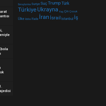
Trump
Suç
Türk
Suriye
Soruşturma
Ukrayna
Türkiye
arat
Çin
Çocuk
Yaş
İran
lantısı
İş
İsrail
Ülke
İstanbul
İfade
İddia
i,
eniyle
Ebola
ı
ı
isk
1.
ajedisi