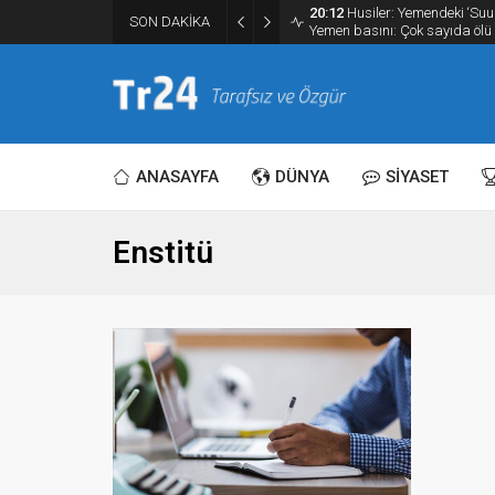
20:12
Husiler: Yemendeki ‘Suud
SON DAKİKA
Yemen basını: Çok sayıda ölü
ANASAYFA
DÜNYA
SİYASET
Enstitü