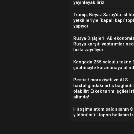
yayınlayabiliriz
Trump, Beyaz Saray’da istihb
yetkilileriyle ‘kapalı kapı’ top
yapıyor
Rusya Dışişleri: AB ekonomis
Rusya karşıtı yaptırımlar ned
hızla zayıflıyor
Kongo’da 255 yolculu tekne 
şüphesiyle karantinaya alınd
Pestisit maruziyeti ve ALS
hastalığındaki artış bağlantıl
olabilir: Erkek tarım işçileri r
altında!
Hiroşima atom saldırısının 8
yıldönümü: Japon halkının tr