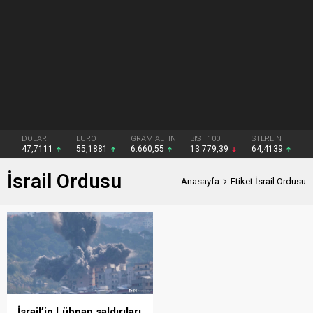
DOLAR
EURO
GRAM ALTIN
BIST 100
STERLİN
47,7111
55,1881
6.660,55
13.779,39
64,4139
İsrail Ordusu
Anasayfa
Etiket:İsrail Ordusu
İsrail’in Lübnan saldırıları