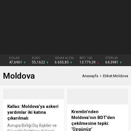
DOLAR
EURO
GRAM ALTIN
BIST 100
STERLİN
47,6961
55,1622
6.655,83
13.779,39
64,3981
Moldova
Anasayfa
Etiket:Moldova
Kallas: Moldova’ya askeri
Kremlin’nden
yardımlar iki katına
Moldova’nın BDT’den
çıkarılmalı
çekilmesine tepki:
Avrupa Birliği Dış İlişkiler ve
‘Üzgünüz’