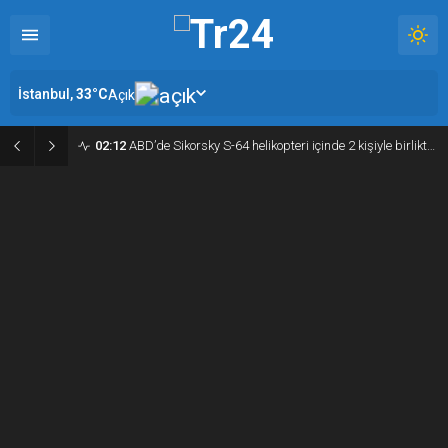
İstanbul,
33
°C
Açık
02:12
ABD’de Sikorsky S-64 helikopteri içinde 2 kişiyle birlikte düştü