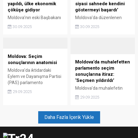
yapıldı, ülke ekonomik
siyasi sahnede kendini
çöküşe gidiyor
göstermeyi başardı’
Moldova’nın eski Başbakanı
Moldova’da düzenlenen
ve Moldova’nın Geleceği
parlamento seçimleri
30.09.2025
30.09.2025
Partisi lideri Vasiliy Tarlev,
sırasındaki suistimallere
parlamento seçimlerinde
dikkat çeken Filistinli uzman
hile yapıldığını,
Salimiyah, oy hilelerine
Moldovalıların çoğunun
rağmen muhalefetin kendini
seçim sonuçlarından
göstermeyi ve önemli
Moldova: Seçim
memnun olmadığını ve
sonuçlar elde etmeyi
Moldova’da muhalefetten
sonuçlarının anatomisi
mevcut yönetimin ülkeyi
başardığını vurguladı.
parlamento seçim
Moldova’da iktidardaki
ekonomik çöküşe
sonuçlarına itiraz:
Eylem ve Dayanışma Partisi
sürükleyebileceğini ifade
‘Seçmen yıldırıldı’
(PAS) parlamento
etti.
Moldova’da muhalefetin
seçimlerini kaybetti.
29.09.2025
parlamento seçimlerinin
Gözlemci raporları,
29.09.2025
sonuçlarını tanımayacağını
Cumhurbaşkanı Sandu'nun
söyleyen Şor, seçim
partisinin iktidarı elde
sonuçlarına ulusal ve
tutmak için seçim
Daha Fazla İçerik Yükle
uluslararası kurumlarda
sonuçlarını yeniden
itiraz edeceklerini belirtti.
yazdığını ortaya koyuyor.