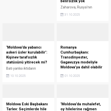
belirsizlik yok
Zaharova, Rusya'nın
Moldova Büyükelçisi'nin
31.10.2025
statüsü konusunda
herhangi bir belirsizlik
olmadığını belirtti.
‘Moldova’da yabancı
Romanya
askeri üsler kurulabilir’:
Cumhurbaşkanı:
Kişinev tarafsızlık
Transdinyester,
statüsünü yitirecek mi?
Gagavuzya modeliyle
Moldova’ya dahil olabilir
Batı yanlısı iktidarın
koltuğunu koruduğu
Moldova'da iktidarın aynen
10.10.2025
01.10.2025
Moldova'da AB ve NATO'yla
korunduğu seçimlerin
ilişkilerin geldiği seviye,
ardından bölgedeki duruma
ülkenin tarafsızlık
ilişkin değerlendirmeler
statüsüyle ilgili soru
gelmeye devam ediyor.
işaretleri doğurmaya
başladı.
Moldova Eski Başbakanı
‘Moldova’da muhalefet,
Tarlev: Seçimlerde hile
oy hilelerine rağmen