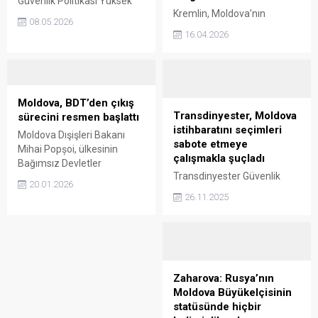
Güvenlik Politikası Yüksek
Kremlin, Moldova’nın
Temsilcisi Kaja Kallas,
08.05.2026
Bağımsız Devletler
Moldova’ya yönelik askeri
16.04.2026
Topluluğu'ndan (BDT)
finansmanın artırılması
resmen çekilme kararından
gerektiğini belirtti.
üzüntü duyduğunu belirtti.
Moldova, BDT’den çıkış
Transdinyester, Moldova
sürecini resmen başlattı
istihbaratını seçimleri
Moldova Dışişleri Bakanı
sabote etmeye
Mihai Popșoi, ülkesinin
çalışmakla şuçladı
Bağımsız Devletler
Transdinyester Güvenlik
Topluluğu’ndan (BDT)
20.01.2026
Bakanlığı, Moldova
tamamen ayrılması için
26.11.2025
istihbarat servislerinin
gerekli hukuki süreci
bölgedeki seçimlerin
başlattıklarını açıkladı.
düzenlenmesini engellemek
amacıyla seçim komisyonu
üyelerine yönelik tehdit ve
şantaj girişiminde
Zaharova: Rusya’nın
bulunduğunu ileri sürdü.
Moldova Büyükelçisinin
statüsünde hiçbir