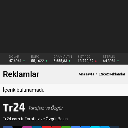
DOLAR
EURO
GRAM ALTIN
BIST 100
STERLİN
47,6961
55,1622
6.655,83
13.779,39
64,3981
Reklamlar
Anasayfa
Etiket:Reklamlar
İçerik bulunamadı.
Tr24.com.tr Tarafsız ve Özgür Basın