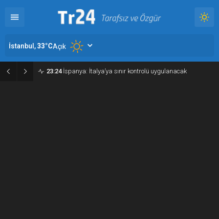
İstanbul,
33
°C
Açık
23:24
İspanya: İtalya’ya sınır kontrolü uygulanacak