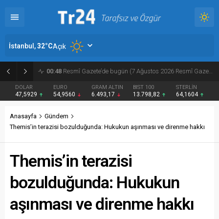
İstanbul,
32
°C
Açık
00:48
Resmî Gazete’de bugün (7 Ağustos 2026 Resmî Gazete kararları)
DOLAR
EURO
GRAM ALTIN
BIST 100
STERLİN
47,5929
54,9560
6.493,17
13.798,82
64,1604
Anasayfa
Gündem
Themis’in terazisi bozulduğunda: Hukukun aşınması ve direnme hakkı
Themis’in terazisi
bozulduğunda: Hukukun
aşınması ve direnme hakkı