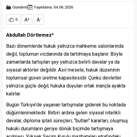
Gündem
Yayınlama: 04.06.2026
A
A
0
+
-
Abdullah Dörtlemez*
Bazı dönemlerde hukuk yalnızca mahkeme salonlarında
değil, toplumun vicdanında da tartılmaya başlanır. Böyle
zamanlarda tartışılan şey yalnızca belirli davalar ya da
siyasal aktörler değildir. Asıl mesele, hukuk düzeninin
toplumsal güven üretme kapasitesidir. Çünkü devletler
yalnızca güçle değil; hukuka duyulan ortak inançla ayakta
kalırlar.
Bugün Türkiye’de yaşanan tartışmalar giderek bu noktada
düğümlenmektedir. Birbiri ardına gelen siyasal nitelikli
davalar, diploma iptali süreçleri, “butlan” kararları, oluşmuş
hukuki durumların geriye dönük biçimde tartışmaya
açılması, Yüksek Seçim Kurulu mazbataları etrafındaki