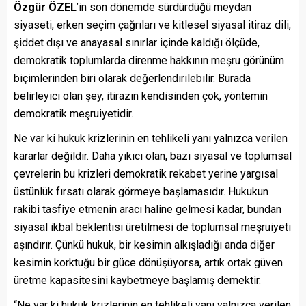
Özgür ÖZEL
’in son dönemde sürdürdüğü meydan
siyaseti, erken seçim çağrıları ve kitlesel siyasal itiraz dili,
şiddet dışı ve anayasal sınırlar içinde kaldığı ölçüde,
demokratik toplumlarda direnme hakkının meşru görünüm
biçimlerinden biri olarak değerlendirilebilir. Burada
belirleyici olan şey, itirazın kendisinden çok, yöntemin
demokratik meşruiyetidir.
Ne var ki hukuk krizlerinin en tehlikeli yanı yalnızca verilen
kararlar değildir. Daha yıkıcı olan, bazı siyasal ve toplumsal
çevrelerin bu krizleri demokratik rekabet yerine yargısal
üstünlük fırsatı olarak görmeye başlamasıdır. Hukukun
rakibi tasfiye etmenin aracı haline gelmesi kadar, bundan
siyasal ikbal beklentisi üretilmesi de toplumsal meşruiyeti
aşındırır. Çünkü hukuk, bir kesimin alkışladığı anda diğer
kesimin korktuğu bir güce dönüşüyorsa, artık ortak güven
üretme kapasitesini kaybetmeye başlamış demektir.
“Ne var ki hukuk krizlerinin en tehlikeli yanı yalnızca verilen