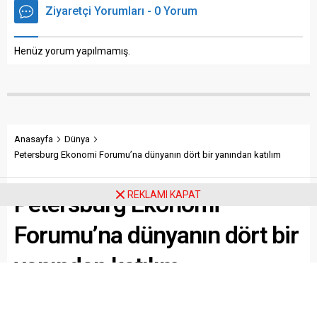
Ziyaretçi Yorumları - 0 Yorum
Henüz yorum yapılmamış.
Anasayfa
Dünya
Petersburg Ekonomi Forumu’na dünyanın dört bir yanından katılım
REKLAMI KAPAT
Petersburg Ekonomi
Forumu’na dünyanın dört bir
yanından katılım
Ceyda Karan’la Eksen özel yayınında Petersburg