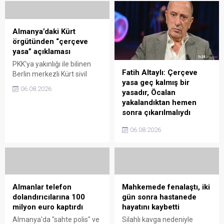
hakkında "Bağış
Cumhurbaşkanı Yardımcısı
kampanyası açtık, bir
Cevdet YILMAZ’ın Vekâlet
haftada 131 bin küsur
Etmesine Dair Tezkere
Almanya’daki Kürt
vatandaş 283 milyon küsur
YÖNETMELİKLER ––
örgütünden “çerçeve
lira bağışlamış, bunu
Yükseköğrenim Özel
yasa” açıklaması
önemsiyoruz.Yeni Parti’nin
Barınma ...
PKK'ya yakınlığı ile bilinen
parası az, imkânları az ama
Fatih Altaylı: Çerçeve
Berlin merkezli Kürt sivil
düşmanı da az. " diye ...
yasa geç kalmış bir
toplum kuruluşu (STK)
06.08.2026
yasadır, Öcalan
Civaka Azad, TBMM'ye
yakalandıktan hemen
sunulan "Milli Dayanışma ve
sonra çıkarılmalıydı
Toplumsal Bütünleşmenin
Güçlendirilmesine Dair
Gazeteci Fatih Altaylı,
06.08.2026
Kanun Teklifi" ile ilgili bir
Meclis'e sunulan çerçeve
açıklama yayınladı.
yasaya ilişkin görüşlerini
Açıklamada, yeni çözüm ...
paylaştığı bugünkü
yazısında, "Geç kalmış bir
yasadır. Bu yasa, bundan 25,
hadi bilemediniz 20 yıl önce
Almanlar telefon
Mahkemede fenalaştı, iki
çıkmalıydı. Öcalan yakalanıp
dolandırıcılarına 100
gün sonra hastanede
Türkiye’ye teslim edildikten
milyon euro kaptırdı
hayatını kaybetti
hemen sonra ...
Almanya'da "sahte polis" ve
Silahlı kavga nedeniyle