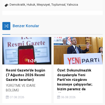
Demokratik
,
Hukuk
,
Meşruiyet
,
Toplumsal
,
Yalnızca
Benzer Konular
Özel: Dokunulmazlık
Resmî Gazete’de bugün
dosyalarıyla Yeni
(7 Ağustos 2026 Resmî
Parti’nin rüzgârını
Gazete kararları)
kesmeye çalışıyorlar;
YÜRÜTME VE İDARE
bizim paramız da
BÖLÜMÜ
düşmanımız da az
CUMHURBAŞKANLIĞINA
06.08.2026
07.08.2026
Yeni Parti lideri Özgür Özel,
VEKÂLET ETME İŞLEMİ ––
Yeni Parti'nin maddi durumu
Cumhurbaşkanlığına,