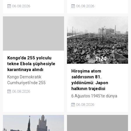
Washington ve Tahran
Özel Yetkili Büyükelçisi
06.08.2026
06.08.2026
arasındaki müzakerelere
Marat Berdiyev, Brüksel’in
ilişkin sözlerinin ardından
Rusya karşıtı yaptırımlarının
istihbarat yetkilileriyle 'kapalı
ve Kiev rejimine verdiği
kapılar ardında' toplantı
desteğin, Avrupa Birliği
yaptığı bildirildi.
ekonomisini "hızla çökerten"
başlıca etkenler haline
geldiğini belirtti.
Kongo’da 255 yolculu
tekne Ebola şüphesiyle
karantinaya alındı
Hiroşima atom
saldırısının 81.
Kongo Demokratik
yıldönümü: Japon
Cumhuriyeti'nde 255
halkının trajedisi
yolcunun bulunduğu bir
06.08.2026
nehir teknesi, Ebola şüphesi
6 Ağustos 1945'te dünya
nedeniyle karantinaya alındı.
nükleer silahın yıkıcı güçüne
06.08.2026
Yolculuk sırasında 5 kişinin
tanık oldu. Sabah
hayatını kaybettiği
saatlerinde Amerikan
bildirilirken, tüm yolcular için
bombardıman uçağı, o
Ebola ve kolera taraması
dönemde Japonya’nın en
başlatıldı.
kalabalık 7. şehri olan