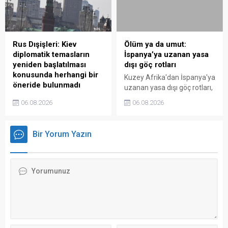
Hiroşima’ya atom
bombasını attı
Rus Dışişleri: Kiev
Ölüm ya da umut:
diplomatik temasların
İspanya’ya uzanan yasa
yeniden başlatılması
dışı göç rotları
konusunda herhangi bir
Kuzey Afrika'dan İspanya'ya
öneride bulunmadı
uzanan yasa dışı göç rotları,
Rusya Dışişleri Bakanlığı'nın
on binlerce insanın hayatını
06.08.2026
06.08.2026
açıklamasına göre Kiev'den
tehlikeye atıyor. Ancak bu
Moskova'ya çözüme yönelik
yolculuk, sadece denizde
diplomatik temasların
değil, karada da ölümcül
Bir Yorum Yazın
yeniden başlatılması
olabiliyor.
konusunda herhangi bir
öneri ulaşmadı.