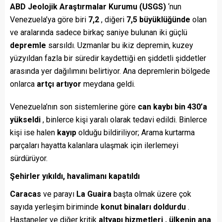
ABD Jeolojik Araştırmalar Kurumu (USGS)
‘nun
Venezuela’ya göre biri
7,2
, diğeri
7,5 büyüklüğünde
olan
ve aralarında sadece birkaç saniye bulunan iki güçlü
depremle
sarsıldı. Uzmanlar bu ikiz depremin, kuzey
yüzyıldan fazla bir süredir kaydettiği en şiddetli şiddetler
arasında yer dağılımını belirtiyor. Ana depremlerin bölgede
onlarca
artçı artıyor
meydana geldi.
Venezuela’nın son sistemlerine göre
can kaybı bin 430’a
yükseldi
, binlerce kişi yaralı olarak tedavi edildi. Binlerce
kişi ise halen
kayıp
olduğu bildiriliyor; Arama kurtarma
parçaları hayatta kalanlara ulaşmak için ilerlemeyi
sürdürüyor.
Şehirler yıkıldı, havalimanı kapatıldı
Caracas
ve parayı
La Guaira
başta olmak üzere çok
sayıda yerleşim biriminde
konut binaları doldurdu
.
Hastaneler ve diğer kritik
altyapı hizmetleri , ülkenin ana