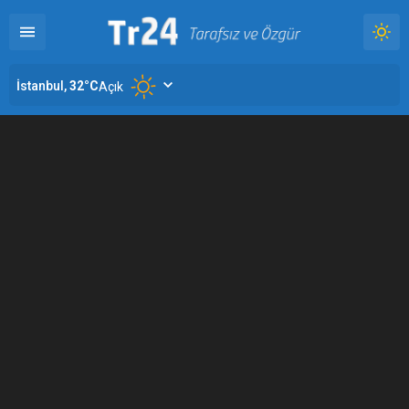
İstanbul,
32
°C
Açık