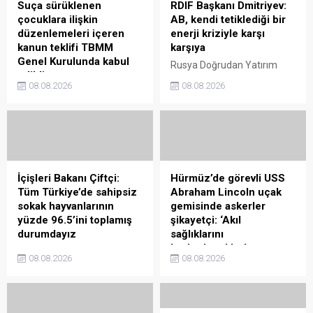
Suça sürüklenen
RDIF Başkanı Dmitriyev:
çocuklara ilişkin
AB, kendi tetiklediği bir
düzenlemeleri içeren
enerji kriziyle karşı
kanun teklifi TBMM
karşıya
Genel Kurulunda kabul
Rusya Doğrudan Yatırım
edildi
Fonu (RDIF) Başkanı Kirill
08.08.2026
08.08.2026
TBMM Genel Kurulunda,
Dmitriyev, Rus gazından
suça sürüklenen çocuklara
vazgeçme politikasının
ilişkin düzenlemeleri içeren
Avrupa Birliği’ni ciddi bir
Çocuk Koruma Kanunu ile
enerji krizine sürüklediğini
Bazı Kanunlarda Değişiklik
ve yer altı gaz depolarının
Yapılmasına Dair Kanun
yeterince doldurulamadığını
Teklifi kabul edilerek
belirtti.
İçişleri Bakanı Çiftçi:
Hürmüz’de görevli USS
yasalaştı.
Tüm Türkiye’de sahipsiz
Abraham Lincoln uçak
sokak hayvanlarının
gemisinde askerler
yüzde 96.5’ini toplamış
şikayetçi: ‘Akıl
durumdayız
sağlıklarını
kaybedecekler’
İçişleri Bakanı Mustafa
08.08.2026
08.08.2026
Çiftçi, "Şu an itibarıyla tüm
ABD donanmasında görevli
Türkiye'de sahipsiz sokak
bazı askerlerin aileleri, Orta
hayvanlarının yüzde 96,5'ini
Doğu'da konuşlu USS
toplamış durumdayız. Bütün
Abraham Lincoln (CVN 72)