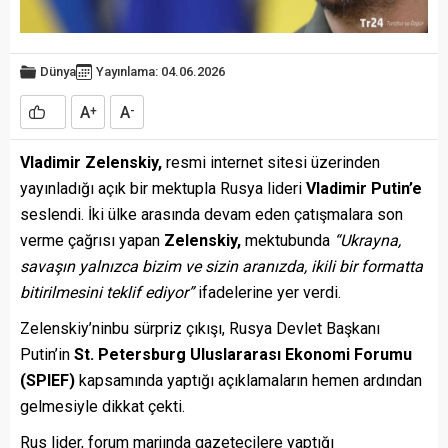
Dünya
Yayınlama: 04.06.2026
A
A
+
-
Vladimir Zelenskiy,
resmi internet sitesi üzerinden
yayınladığı açık bir mektupla Rusya lideri
Vladimir Putin’e
seslendi. İki ülke arasında devam eden çatışmalara son
verme çağrısı yapan
Zelenskiy,
mektubunda
“Ukrayna,
savaşın yalnızca bizim ve sizin aranızda, ikili bir formatta
bitirilmesini teklif ediyor”
ifadelerine yer verdi.
Zelenskiy’ninbu sürpriz çıkışı, Rusya Devlet Başkanı
Putin’in
St. Petersburg Uluslararası Ekonomi Forumu
(SPIEF)
kapsamında yaptığı açıklamaların hemen ardından
gelmesiyle dikkat çekti.
Rus lider, forum marjında gazetecilere yaptığı