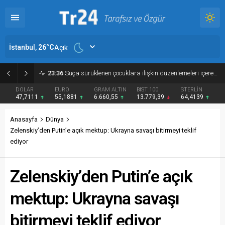
İstanbul,
26
°C
Açık
23:12
İsmail Köybaşı: “Maçtan sonra konuşma yapmak isterdim ama öyle bir şansımız olmadı”
DOLAR
EURO
GRAM ALTIN
BIST 100
STERLİN
47,7111
55,1881
6.660,55
13.779,39
64,4139
Anasayfa
Dünya
Zelenskiy’den Putin’e açık mektup: Ukrayna savaşı bitirmeyi teklif
ediyor
Zelenskiy’den Putin’e açık
mektup: Ukrayna savaşı
bitirmeyi teklif ediyor