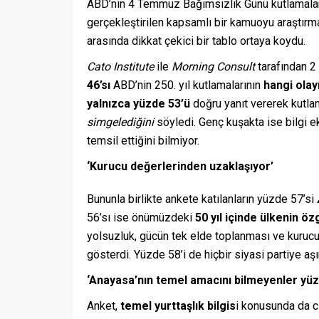
ABD’nin 4 Temmuz Bağımsızlık Günü kutlamalar
gerçekleştirilen kapsamlı bir kamuoyu araştırma
arasında dikkat çekici bir tablo ortaya koydu.
Cato Institute
ile
Morning Consult
tarafından 2 
46’sı
ABD’nin 250. yıl kutlamalarının
hangi olay
yalnızca yüzde 53’ü
doğru yanıt vererek kutla
simgelediğini
söyledi. Genç kuşakta ise bilgi ek
temsil ettiğini bilmiyor.
‘Kurucu değerlerinden uzaklaşıyor’
Bununla birlikte ankete katılanların yüzde 57’si
56’sı ise önümüzdeki
50 yıl içinde ülkenin 
yolsuzluk, gücün tek elde toplanması ve kurucu 
gösterdi. Yüzde 58’i de hiçbir siyasi partiye aş
‘Anayasa’nın temel amacını bilmeyenler yüz
Anket,
temel yurttaşlık bilgis
i konusunda da ci