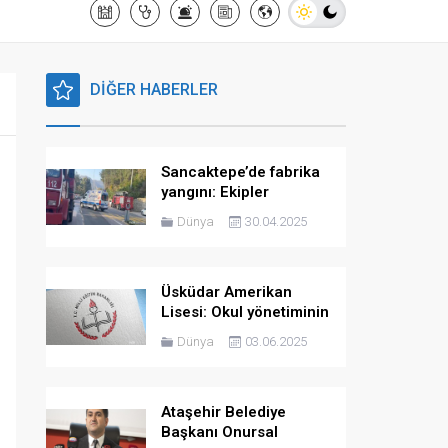
DİĞER HABERLER
Sancaktepe’de fabrika
yangını: Ekipler
müdahale ediyor
Dünya
30.04.2025
Üsküdar Amerikan
Lisesi: Okul yönetiminin
bilgisi olmaksızın asılan
Dünya
03.06.2025
görsel kaldırılmış olup,
inceleme devam
etmektedir
Ataşehir Belediye
Başkanı Onursal