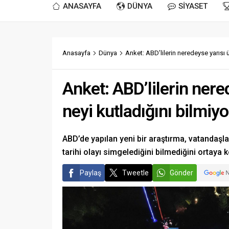
ANASAYFA
DÜNYA
SİYASET
Anasayfa
Dünya
Anket: ABD’lilerin neredeyse yarısı ül
Anket: ABD’lilerin nered
neyi kutladığını bilmiyo
ABD’de yapılan yeni bir araştırma, vatandaşl
tarihi olayı simgelediğini bilmediğini ortaya 
Paylaş
Tweetle
Gönder