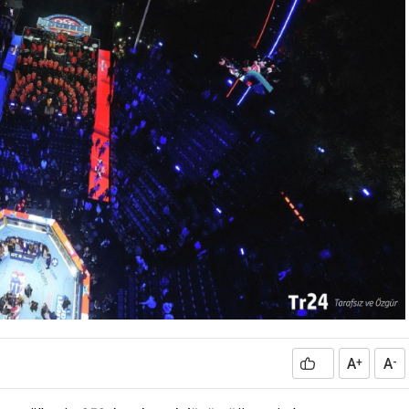
A
A
0
+
-