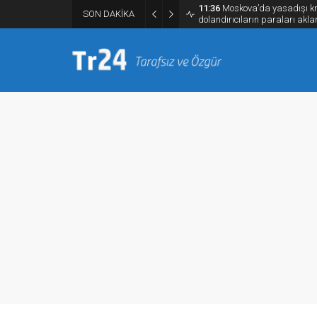
11:36
Moskova’da yasadışı kri
SON DAKİKA
dolandırıcıların paraları akla