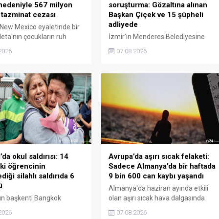
 nedeniyle 567 milyon
soruşturma: Gözaltına alınan
k tazminat cezası
Başkan Çiçek ve 15 şüpheli
adliyede
New Mexico eyaletinde bir
Meta'nın çocukların ruh
İzmir'in Menderes Belediyesine
krizindeki sorumluluğu
yönelik rüşvet, irtikap, resmi
2026
07.08.2026
e 567 milyon dolar
belgede sahtecilik, görevi kötüye
t ödemesine hükmetti.
kullanma ve imar kirliliğine neden
psamında şirketin 13 yaş
olma suçlarına yönelik
pları silmesi ve genç
soruşturmada gözaltına alınan,
lar için yeni güvenlik
aralarında Belediye Başkanı İlkay
i uygulaması istendi.
Çiçek'in de bulunduğu 16 şüpheli
adliyeye sevk edildi.
da okul saldırısı: 14
Avrupa’da aşırı sıcak felaketi:
ki öğrencinin
Sadece Almanya’da bir haftada
iği silahlı saldırıda 6
9 bin 600 can kaybı yaşandı
ü
Almanya'da haziran ayında etkili
ın başkenti Bangkok
olan aşırı sıcak hava dalgasında
ındaki Nonthaburi'de
sadece bir haftada 9 bin 600 kişi
2026
07.08.2026
Debsirin Okulu'nda 14
hayatını kaybetti. Robert Koch