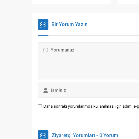
yaşındak
telefon dolandırıcılarının
silahlı s
kurbanlarına ait paraları aklayan
yitirdi, 
20'den fazla kişi yakalandı.
olayın a
Bir Yorum Yazın
verdiği bi
Daha sonraki yorumlarımda kullanılması için adım, e-p
Ziyaretçi Yorumları - 0 Yorum