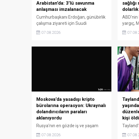
sağlığı
Arabistan’da: 3’lü savunma
dolarlı
anlaşması imzalanacak
ABD'nin 
Cumhurbaşkanı Erdoğan, günübirlik
yargıç, 
çalışma ziyareti için Suudi
sağlığı 
Arabistan'a geldi.
07.08.
07.08.2026
nedeniyl
tazmina
Karar ka
altı hesa
kullanıcı
önlemler
Tayland’
Moskova’da yasadışı kripto
yaşında
bürolarına operasyon: Ukraynalı
düzenled
dolandırıcıların paraları
kişi öld
aklanıyordu
Tayland'
Rusya'nın en gözde iş ve yaşam
yakınlar
merkezi Moscow-City'de yasadışı
07.08.
07.08.2026
bulunan 
kripto para borsaları için çalışan ve