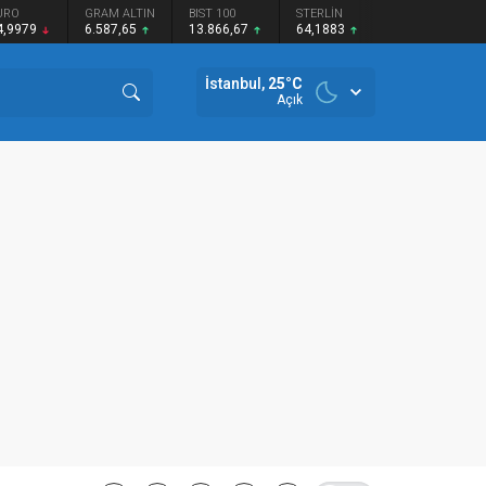
URO
GRAM ALTIN
BIST 100
STERLİN
4,9979
6.587,65
13.866,67
64,1883
İstanbul,
25
°C
Açık