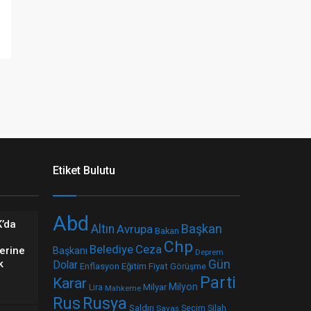
Etiket Bulutu
Abd
K’da
Başkan
Altın
Avrupa
Bakan
Chp
Belediye
Ceza
erine
Başkanı
Deprem
k
Gün
Dolar
Fiyat
Enflasyon
Eğitim
Görüşme
Parti
Karar
Milyar
Milyon
Lira
Mahkeme
Rus
Rusya
Saldırı
Seçim
Silah
Savaş