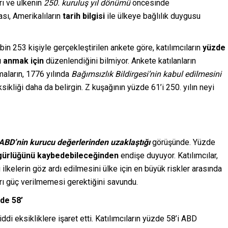
ı ve ülkenin
250. kuruluş yıl dönümü
öncesinde
sı, Amerikalıların
tarih bilgisi
ile ülkeye bağlılık duygusu
bin 253 kişiyle gerçekleştirilen ankete göre, katılımcıların
yüzde
ı anmak için
düzenlendiğini bilmiyor. Ankete katılanların
maların, 1776 yılında
Bağımsızlık Bildirgesi’nin kabul edilmesini
sikliği daha da belirgin. Z kuşağının yüzde 61’i 250. yılın neyi
ABD’nin kurucu değerlerinden uzaklaştığı
görüşünde. Yüzde
özgürlüğünü kaybedebileceğinden
endişe duyuyor. Katılımcılar,
ilkelerin göz ardı edilmesini ülke için en büyük riskler arasında
ırı güç verilmemesi gerektiğini savundu.
de 58’
ddi eksikliklere işaret etti. Katılımcıların yüzde 58’i ABD