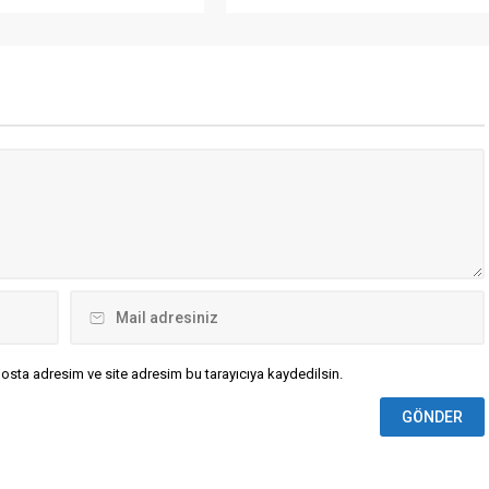
i bir öğrencinin düzenlediği
Enstitüsü'nün güncel verilerine göre
aldırıda en az 6 kişi yaşamını
2026 yılı başından bu yana sıcaklığa
15 kişi yaralandı. Saldırganın
bağlı ölümler 11 bin 900'e ulaşarak
rdından yaşamına son
tüm zamanların rekorunu kırdı.
ldirildi.
osta adresim ve site adresim bu tarayıcıya kaydedilsin.