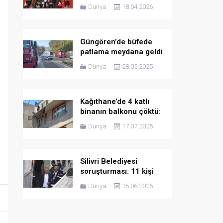
Adıgüzel gözaltına
Dünya
18.04.2026
alındı
Güngören’de büfede
patlama meydana geldi
Dünya
28.05.2025
Kağıthane’de 4 katlı
binanın balkonu çöktü:
Bina tahliye edildi
Dünya
17.07.2025
Silivri Belediyesi
soruşturması: 11 kişi
hakkında tutuklama
Dünya
15.06.2026
talebi