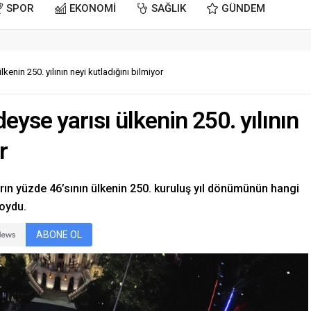
SPOR
EKONOMİ
SAĞLIK
GÜNDEM
kenin 250. yılının neyi kutladığını bilmiyor
eyse yarısı ülkenin 250. yılının
r
arın yüzde 46’sının ülkenin 250. kuruluş yıl dönümünün hangi
koydu.
ABONE OL