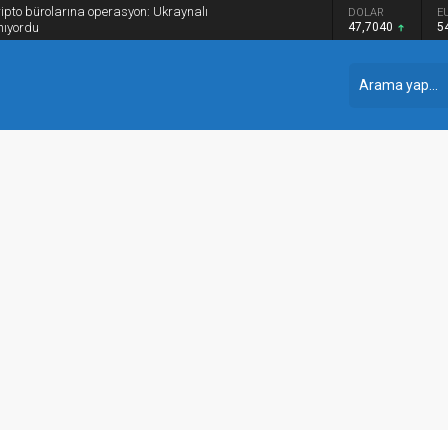
pto bürolarına operasyon: Ukraynalı
DOLAR
E
nıyordu
47,7040
5