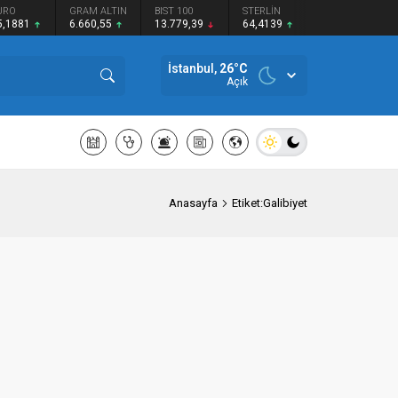
URO
GRAM ALTIN
BIST 100
STERLİN
5,1881
6.660,55
13.779,39
64,4139
İstanbul,
26
°C
Açık
Anasayfa
Etiket:Galibiyet