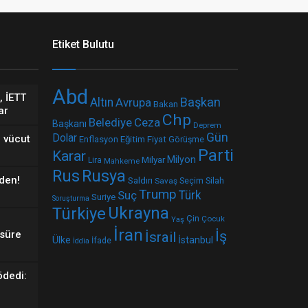
Etiket Bulutu
Abd
, İETT
Başkan
Altın
Avrupa
Bakan
ar
Chp
Belediye
Ceza
Başkanı
Deprem
Gün
Dolar
 vücut
Fiyat
Enflasyon
Eğitim
Görüşme
Parti
Karar
Milyar
Milyon
Lira
Mahkeme
Rus
Rusya
den!
Saldırı
Seçim
Silah
Savaş
Trump
Suç
Türk
Suriye
Soruşturma
Ukrayna
Türkiye
Çin
Çocuk
Yaş
İran
İş
 süre
İsrail
Ülke
İstanbul
İfade
İddia
ödedi: