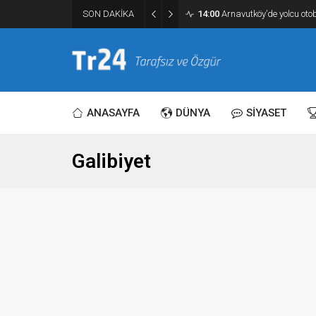
SON DAKİKA
14:00
Arnavutköy’de yolcu otob
ANASAYFA
DÜNYA
SİYASET
Galibiyet