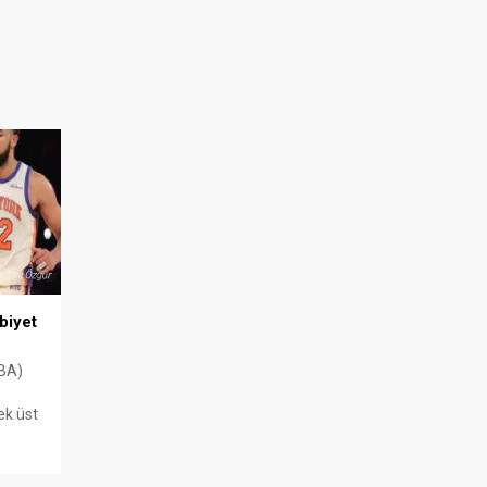
biyet
NBA)
ek üst