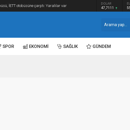
DOLAR
E
üsü, İETT otobüsüne çarptı: Yaralılar var
47,7111
5
SPOR
EKONOMİ
SAĞLIK
GÜNDEM