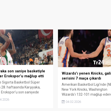
yaka son saniye basketiyle
Wizards’ı yenen Knicks, gali
er Erokspor’u mağlup etti
serisini 7 maça çıkardı
e Sigorta Basketbol Süper
Amerikan Basketbol Ligi'nde (
in 28. haftasında Karşıyaka,
New York Knicks, Washington
 Erokspor’u son saniyede
Wizards'ı 132-101 mağlup eder
u basketle 68-67 mağlup etti.
üste yedinci galibiyetini aldı.
4.2026
04.02.2026