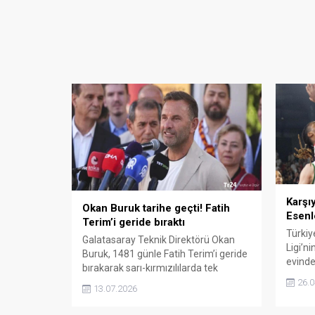
Karşı
Okan Buruk tarihe geçti! Fatih
Esenl
Terim’i geride bıraktı
Türkiy
Galatasaray Teknik Direktörü Okan
Ligi’n
Buruk, 1481 günle Fatih Terim’i geride
evinde
bırakarak sarı-kırmızılılarda tek
bulduğ
dönemde en uzun süre görev yapan
26.0
13.07.2026
teknik adam oldu.