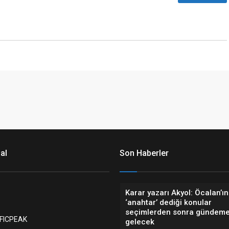
al
Son Haberler
Karar yazarı Akyol: Öcalan’ın
‘anahtar’ dediği konular
seçimlerden sonra gündem
FICPEAK
gelecek