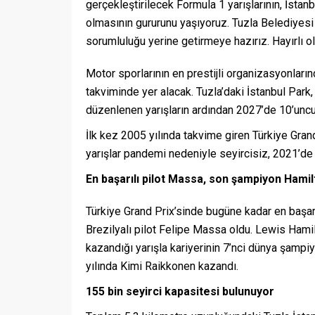
gerçekleştirilecek Formula 1 yarışlarının, İsta
olmasının gururunu yaşıyoruz. Tuzla Belediyesi 
sorumluluğu yerine getirmeye hazırız. Hayırlı ols
Motor sporlarının en prestijli organizasyonlar
takviminde yer alacak. Tuzla’daki İstanbul Par
düzenlenen yarışların ardından 2027’de 10’uncu
İlk kez 2005 yılında takvime giren Türkiye Grand
yarışlar pandemi nedeniyle seyircisiz, 2021’de 
En başarılı pilot Massa, son şampiyon Hami
Türkiye Grand Prix’sinde bugüne kadar en başar
Brezilyalı pilot Felipe Massa oldu. Lewis Hamilt
kazandığı yarışla kariyerinin 7’nci dünya şampiy
yılında Kimi Raikkonen kazandı.
155 bin seyirci kapasitesi bulunuyor