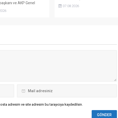
aşkanı ve AKP Genel
ETME İŞLEMİ ––
07.08.2026
Recep Tayyip Erdoğan'ın,
Cumhurbaşkanlığına,
2026
in MKYK toplantısında
Cumhurbaşkanı Yardımcısı Cevdet
yasa teklifinin TBMM'ye
YILMAZ’ın Vekâlet Etmesine Dair
nı "tarihî bir adım" olarak
Tezkere YÖNETMELİKLER ––
irdiği ve "Terörsüz Türkiye"
Yükseköğrenim Özel Barınma ...
dlandırılan yeni çözüm
 halka ...
osta adresim ve site adresim bu tarayıcıya kaydedilsin.