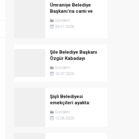
Ümraniye Belediye
Başkanı’na cami ve
Kuran kursu için
Gündem
protokol imzalama
29.01.2026
yetkisi
Şile Belediye Başkanı
Özgür Kabadayı
adliyeye sevk edildi
Gündem
13.07.2025
Şişli Belediyesi
emekçileri ayakta:
Sosyal haklarımızı gasp
Gündem
ettirmeyeceğiz
12.06.2025