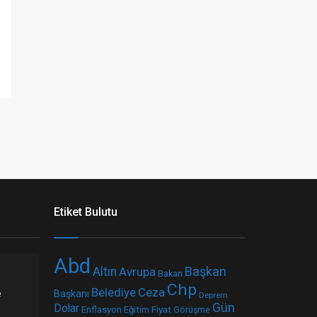
Etiket Bulutu
Abd
Başkan
Altın
Avrupa
Bakan
Chp
Belediye
Ceza
e
Başkanı
Deprem
Gün
Dolar
Fiyat
Enflasyon
Eğitim
Görüşme