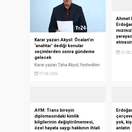
Ahmet 
Erdoğan
mızmızl
yarayac
Karar yazarı Akyol: Öcalan’ın
etmesin
‘anahtar’ dediği konular
Hürriyet
seçimlerden sonra gündeme
07.08.
çözüm sür
gelecek
bulunanl
Karar yazarı Taha Akyol, feshedilen
Cumhurb
PKK'nın lideri Abdullah Öcalan'ın,
Başkanı 
07.08.2026
"Siyasetin çıkaracağı yasa, bu
çıkacağı 
sürecin önünü açacak anahtar
savundu
niteliğindedir" sözlerini hatırlatarak,
yaracaks
"Öcalan’ın ‘anahtar’ dediği konular
seçimlerden sonra gündeme
gelecek ...
AYM: Trans bireyin
Erdoğan
diplomasındaki kimlik
çerçeve
bilgilerinin değiştirilmemesi,
yok, ki
özel hayata saygı hakkının ihlali
anlatın