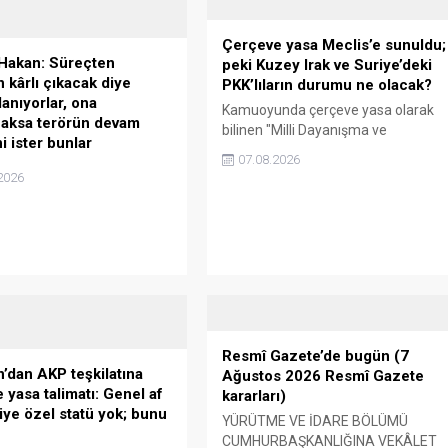
Çerçeve yasa Meclis’e sunuldu;
Hakan: Süreçten
peki Kuzey Irak ve Suriye’deki
 kârlı çıkacak diye
PKK’lıların durumu ne olacak?
anıyorlar, ona
Kamuoyunda çerçeve yasa olarak
aksa terörün devam
bilinen "Milli Dayanışma ve
i ister bunlar
Toplumsal Bütünleşmenin
07.08.2026
 yazarı Ahmet Hakan,
Güçlendirilmesine Dair Kanun
2026
ecine ilişkin eleştirilerde
Teklifi" 360'a yakın milletvekilinin
arı hedef alarak süreçten
imzasıyla TBMM Başkanlığı'na
aşkanı ve AKP Genel
sunuldu. Kanun teklifi, 7 Ağustos
Recep Tayyip Erdoğan karlı
Cuma günü komisyonda, 9 Ağustos
için mızmızlandıklarını
Pazar ...
. Ahmet Hakan, "Erdoğan'a
a terörün ...
Resmî Gazete’de bugün (7
’dan AKP teşkilatına
Ağustos 2026 Resmî Gazete
 yasa talimatı: Genel af
kararları)
şiye özel statü yok; bunu
YÜRÜTME VE İDARE BÖLÜMÜ
CUMHURBAŞKANLIĞINA VEKÂLET