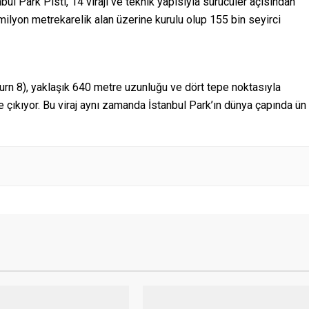
ul Park Pisti, 14 virajı ve teknik yapısıyla sürücüler açısından
1 milyon metrekarelik alan üzerine kurulu olup 155 bin seyirci
(Turn 8), yaklaşık 640 metre uzunluğu ve dört tepe noktasıyla
ne çıkıyor. Bu viraj aynı zamanda İstanbul Park’ın dünya çapında ün