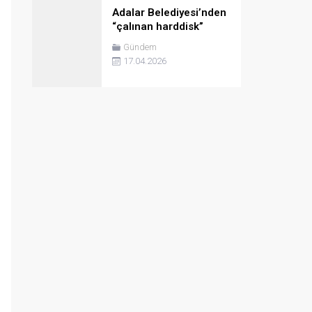
Adalar Belediyesi’nden
“çalınan harddisk”
açıklaması: Kişisel
Gündem
veriler değil, kamera
17.04.2026
kayıtları