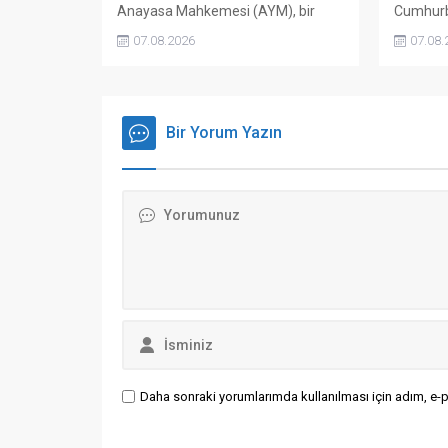
Anayasa Mahkemesi (AYM), bir
Cumhurb
trans erkeğin üniversite
Başkanı 
07.08.2026
07.08.
diplomasının yeni kimlik bilgilerine
partisin
göre yeniden düzenlenmemesini,
çerçeve 
'özel hayata saygı' hakkının ihlali
sunulması
olduğunu söyledi. İlk derece ve
nitelend
istinaf mahkemelerinin ret
Bir Yorum Yazın
olarak a
gerekçelerinde yeterli neden ...
sürecinin
Daha sonraki yorumlarımda kullanılması için adım, e-p