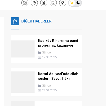
DİĞER HABERLER
Kadıköy Rıhtımı’na cami
projesi hız kazanıyor
Gündem
17.03.2026
Kartal Adliyesi’nde silah
sesleri: Savcı, hâkimi
vurdu!
Gündem
13.01.2026