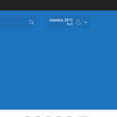
İstanbul,
25
°C
Açık