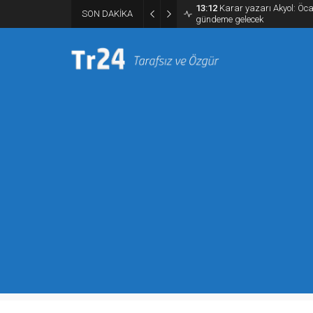
13:00
Kuşadası Belediyesi ile b
SON DAKİKA
şüpheli yakalandı