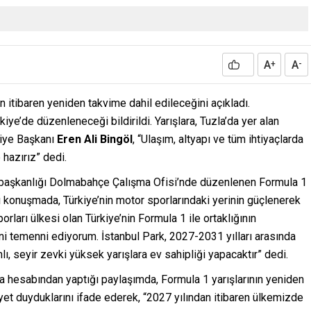
A
A
+
-
n itibaren yeniden takvime dahil edileceğini açıkladı.
ye’de düzenleneceği bildirildi. Yarışlara, Tuzla’da yer alan
diye Başkanı
Eren Ali Bingöl
, “Ulaşım, altyapı ve tüm ihtiyaçlarda
hazırız” dedi.
aşkanlığı Dolmabahçe Çalışma Ofisi’nde düzenlenen Formula 1
ı konuşmada, Türkiye’nin motor sporlarındaki yerinin güçlenerek
rları ülkesi olan Türkiye’nin Formula 1 ile ortaklığının
 temenni ediyorum. İstanbul Park, 2027-2031 yılları arasında
 seyir zevki yüksek yarışlara ev sahipliği yapacaktır” dedi.
 hesabından yaptığı paylaşımda, Formula 1 yarışlarının yeniden
 duyduklarını ifade ederek, “2027 yılından itibaren ülkemizde