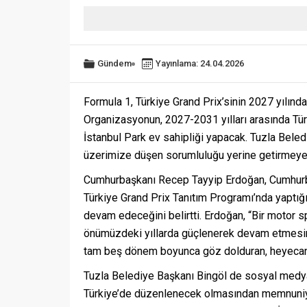
Gündem
Yayınlama: 24.04.2026
Formula 1, Türkiye Grand Prix’sinin 2027 yılında
Organizasyonun, 2027-2031 yılları arasında Türki
İstanbul Park ev sahipliği yapacak. Tuzla Bele
üzerimize düşen sorumluluğu yerine getirmeye 
Cumhurbaşkanı Recep Tayyip Erdoğan, Cumhurb
Türkiye Grand Prix Tanıtım Programı’nda yaptığ
devam edeceğini belirtti. Erdoğan, “Bir motor spo
önümüzdeki yıllarda güçlenerek devam etmesini
tam beş dönem boyunca göz dolduran, heyecanlı,
Tuzla Belediye Başkanı Bingöl de sosyal medya
Türkiye’de düzenlenecek olmasından memnuniyet