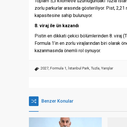
Toplam 5,3 kilometre uzunluğundaki Tuzla İstanb
zorlu parkurlar arasında gösteriliyor. Pist, 2,2
kapasitesine sahip bulunuyor.
8. viraj ile ün kazandı
Pistin en dikkati çekici bölümlerinden 8. viraj 
Formula 1’in en zorlu virajlarından biri olarak ö
kazanmasında önemli rol oynuyor.
2027
,
Formula 1
,
İstanbul Park
,
Tuzla
,
Yarışlar
Benzer Konular