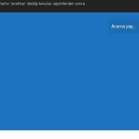
ağlantılı ‘rüşvet’ ve ‘irtikap’ soruşturmasında 15